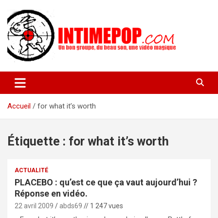
Aller
au
contenu
Un blog avec des sessions live filmées de concerts de musiques
intimepop.com
actuelles pop rock, post-rock, indé sur Lyon. rock pop concert
lyon
Accueil
for what it’s worth
Étiquette :
for what it’s worth
ACTUALITÉ
PLACEBO : qu’est ce que ça vaut aujourd’hui ?
Réponse en vidéo.
22 avril 2009
abds69
// 1 247 vues