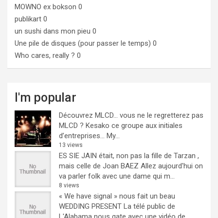
MOWNO ex bokson
0
publikart
0
un sushi dans mon pieu
0
Une pile de disques (pour passer le temps)
0
Who cares, really ?
0
I'm popular
Découvrez MLCD… vous ne le regretterez pas
MLCD ? Kesako ce groupe aux initiales
d’entreprises… My...
13 views
ES SIE JAIN était, non pas la fille de Tarzan ,
mais celle de Joan BAEZ
Allez aujourd'hui on
va parler folk avec une dame qui m...
8 views
« We have signal » nous fait un beau
WEDDING PRESENT
La télé public de
L'Alabama nous gate avec une vidéo de...