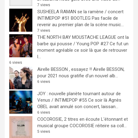
7 views
SUSHEELA RAMAN se la ramène / concert
INTIMEPOP #51 BOOTLEG
Pas facile de
revenir au premier plan de la scène music...
7 views
THE NORTH BAY MOUSTACHE LEAGUE ont la
barbe qui pousse / Young POP #27
Ce fut un
moment agréable ce soir là que de retrouver
l...
6 views
Airelle BESSON , essayez !!
Airelle BESSON,
pour 2021 nous gratifie d'un nouvel alb...
6 views
JOY : nouvelle planète tournant autour de
Venus / INTIMEPOP #55
Ce soir là Agnès
OBEL avait annulé son concert, laissan...
6 views
COCOROSIE, 2 titres en écoute
L'étonnant et
musical groupe COCOROSIE réiteire sa coll...
5 views