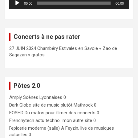
00:00
00:00
audio
Concerts à ne pas rater
27 JUIN 2024 Chambéry Estivales en Savoie « Zao de
Sagazan » gratos
Pôtes 2.0
Amply
Scènes Lyonnaises 0
Dark Globe
site de music plutôt Mathrock 0
EOSHD
Du matos pour filmer des concerts 0
Frenchytech
actu techno…mon autre site 0
l'epicerie moderne (salle)
A Feyzin, live de musiques
actuelles 0