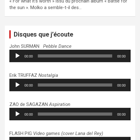
« For what it’s worth » issu du prochain album « Battle for
the sun ». Molko a semble-t-il des…
Disques que j’écoute
John SURMAN
Pebble Dance
Lecteur
00:00
00:00
audio
Erik TRUFFAZ
Nostalgia
Lecteur
00:00
00:00
audio
ZAO de SAGAZAN
Aspiration
Lecteur
00:00
00:00
audio
FLASH PIG
Video games (cover Lana del Rey)
Lecteur