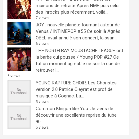
maisons de retraite
Après NME puis celui
des Inrocks plus récemment, voilà...
7 views
JOY : nouvelle planète tournant autour de
Venus / INTIMEPOP #55
Ce soir là Agnès
OBEL avait annulé son concert, laissan...
6 views
THE NORTH BAY MOUSTACHE LEAGUE ont
la barbe qui pousse / Young POP #27
Ce
fut un moment agréable ce soir là que de
retrouver l...
6 views
YOUNG RAPTURE CHOIR: Les Choristes
version 2.0
Patrice Cleyrat est prof de
musique à Cognac. La...
5 views
Common Klingon like You.
Je viens de
découvrir une excellente reprise du tube
90...
5 views