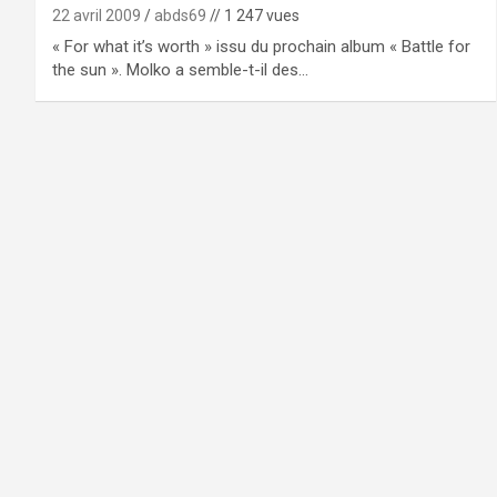
22 avril 2009
abds69
// 1 247 vues
« For what it’s worth » issu du prochain album « Battle for
the sun ». Molko a semble-t-il des…