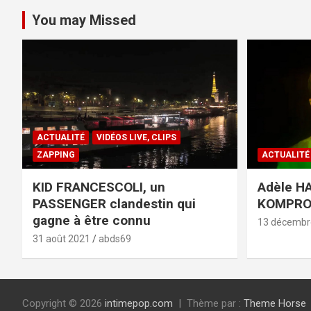
You may Missed
ACTUALITÉ
VIDÉOS LIVE, CLIPS
ZAPPING
ACTUALITÉ
KID FRANCESCOLI, un
Adèle HA
PASSENGER clandestin qui
KOMPR
gagne à être connu
13 décembr
31 août 2021
abds69
Copyright © 2026
intimepop.com
Thème par :
Theme Horse