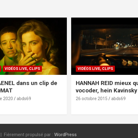
VIDÉOS LIVE, CLIPS
VIDÉOS LIVE, CLIPS
ENEL dans un clip de
HANNAH REID mieux q
OMAT
vocoder, hein Kavinsky 
e 2020
abds69
26 octobre 2015
abds69
Fièrement propulsé par :
WordPress