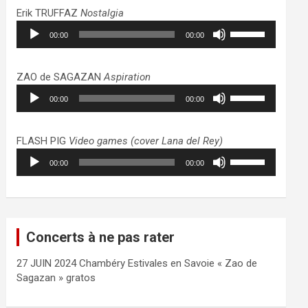
haut/bas
Erik TRUFFAZ
Nostalgia
pour
Lecteur
Utilisez
augmenter
00:00
00:00
audio
les
ou
flèches
diminuer
haut/bas
ZAO de SAGAZAN
Aspiration
le
pour
Lecteur
Utilisez
volume.
augmenter
00:00
00:00
audio
les
ou
flèches
diminuer
haut/bas
FLASH PIG
Video games (cover Lana del Rey)
le
pour
Lecteur
Utilisez
volume.
augmenter
00:00
00:00
audio
les
ou
flèches
diminuer
haut/bas
le
pour
volume.
augmenter
Concerts à ne pas rater
ou
diminuer
27 JUIN 2024 Chambéry Estivales en Savoie « Zao de
le
Sagazan » gratos
volume.