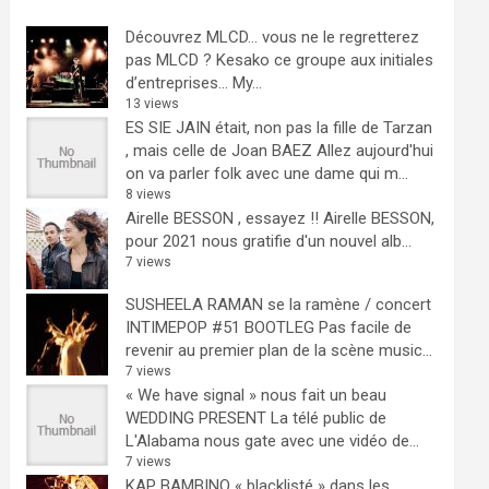
Découvrez MLCD… vous ne le regretterez
pas
MLCD ? Kesako ce groupe aux initiales
d’entreprises… My...
13 views
ES SIE JAIN était, non pas la fille de Tarzan
, mais celle de Joan BAEZ
Allez aujourd'hui
on va parler folk avec une dame qui m...
8 views
Airelle BESSON , essayez !!
Airelle BESSON,
pour 2021 nous gratifie d'un nouvel alb...
7 views
SUSHEELA RAMAN se la ramène / concert
INTIMEPOP #51 BOOTLEG
Pas facile de
revenir au premier plan de la scène music...
7 views
« We have signal » nous fait un beau
WEDDING PRESENT
La télé public de
L'Alabama nous gate avec une vidéo de...
7 views
KAP BAMBINO « blacklisté » dans les