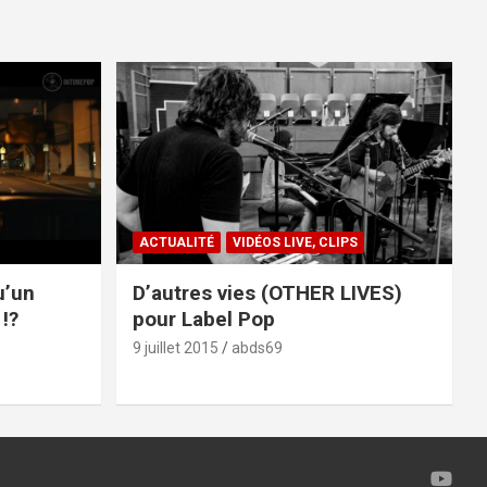
ACTUALITÉ
VIDÉOS LIVE, CLIPS
u’un
D’autres vies (OTHER LIVES)
!?
pour Label Pop
9 juillet 2015
abds69