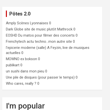
Pôtes 2.0
Amply
Scènes Lyonnaises 0
Dark Globe
site de music plutôt Mathrock 0
EOSHD
Du matos pour filmer des concerts 0
Frenchytech
actu techno…mon autre site 0
l'epicerie moderne (salle)
A Feyzin, live de musiques
actuelles 0
MOWNO ex bokson
0
publikart
0
un sushi dans mon pieu
0
Une pile de disques (pour passer le temps)
0
Who cares, really ?
0
I'm popular