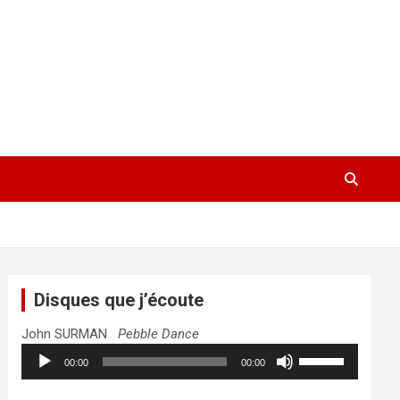
Disques que j’écoute
John SURMAN
Pebble Dance
Lecteur
Utilisez
00:00
00:00
audio
les
flèches