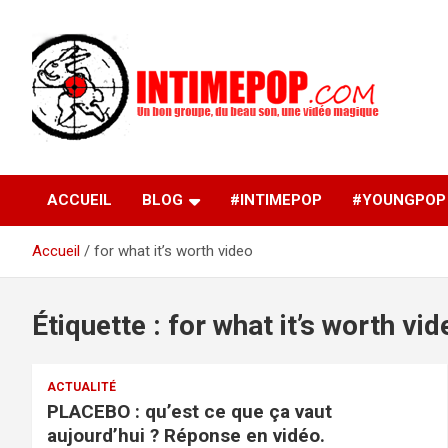
Aller
au
contenu
Un blog avec des sessions live filmées de concerts de
intimepop.com
musiques actuelles pop rock, post-rock, indé sur Lyon. rock po
concert lyon
ACCUEIL
BLOG
#INTIMEPOP
#YOUNGPOP
Accueil
for what it’s worth video
Étiquette :
for what it’s worth vid
ACTUALITÉ
PLACEBO : qu’est ce que ça vaut
aujourd’hui ? Réponse en vidéo.