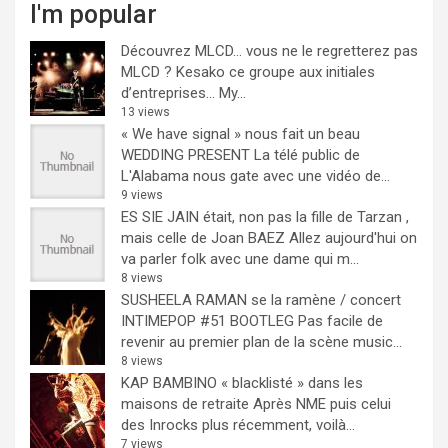
I'm popular
Découvrez MLCD… vous ne le regretterez pas
MLCD ? Kesako ce groupe aux initiales
d’entreprises… My...
13 views
« We have signal » nous fait un beau
WEDDING PRESENT
La télé public de
L'Alabama nous gate avec une vidéo de...
9 views
ES SIE JAIN était, non pas la fille de Tarzan ,
mais celle de Joan BAEZ
Allez aujourd'hui on
va parler folk avec une dame qui m...
8 views
SUSHEELA RAMAN se la ramène / concert
INTIMEPOP #51 BOOTLEG
Pas facile de
revenir au premier plan de la scène music...
8 views
KAP BAMBINO « blacklisté » dans les
maisons de retraite
Après NME puis celui
des Inrocks plus récemment, voilà...
7 views