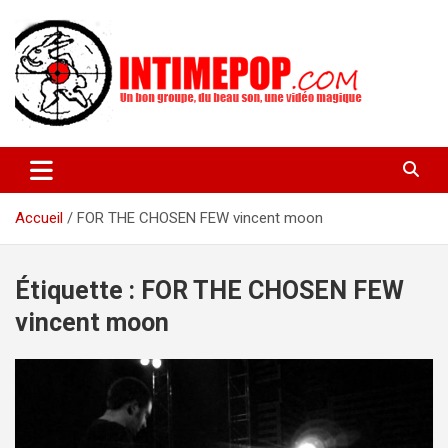
Aller
au
contenu
Un blog avec des sessions live filmées de concerts de musiques
intimepop.com
actuelles pop rock, post-rock, indé sur Lyon. rock pop concert
lyon
Accueil
FOR THE CHOSEN FEW vincent moon
Étiquette :
FOR THE CHOSEN FEW
vincent moon