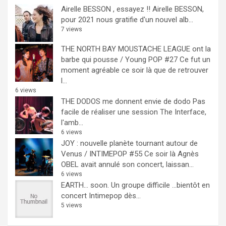
Airelle BESSON , essayez !!
Airelle BESSON,
pour 2021 nous gratifie d'un nouvel alb...
7 views
THE NORTH BAY MOUSTACHE LEAGUE ont la
barbe qui pousse / Young POP #27
Ce fut un
moment agréable ce soir là que de retrouver
l...
6 views
THE DODOS me donnent envie de dodo
Pas
facile de réaliser une session The Interface,
l'amb...
6 views
JOY : nouvelle planète tournant autour de
Venus / INTIMEPOP #55
Ce soir là Agnès
OBEL avait annulé son concert, laissan...
6 views
EARTH… soon.
Un groupe difficile ...bientôt en
concert Intimepop dès...
5 views