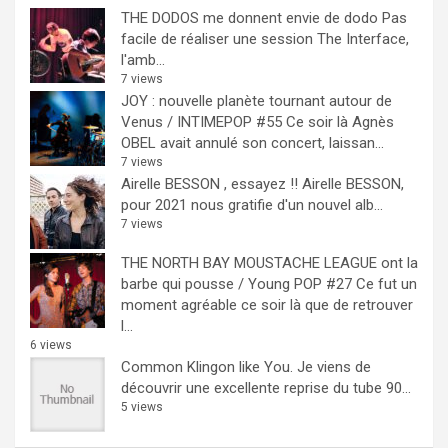
THE DODOS me donnent envie de dodo
Pas
facile de réaliser une session The Interface,
l'amb...
7 views
JOY : nouvelle planète tournant autour de
Venus / INTIMEPOP #55
Ce soir là Agnès
OBEL avait annulé son concert, laissan...
7 views
Airelle BESSON , essayez !!
Airelle BESSON,
pour 2021 nous gratifie d'un nouvel alb...
7 views
THE NORTH BAY MOUSTACHE LEAGUE ont la
barbe qui pousse / Young POP #27
Ce fut un
moment agréable ce soir là que de retrouver
l...
6 views
Common Klingon like You.
Je viens de
découvrir une excellente reprise du tube 90...
5 views