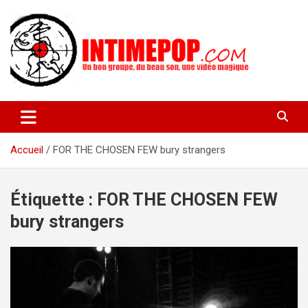
Aller
au
contenu
Un blog avec des sessions live filmées de concerts de musiques
intimepop.com
actuelles pop rock, post-rock, indé sur Lyon. rock pop concert
lyon
Accueil
FOR THE CHOSEN FEW bury strangers
Étiquette :
FOR THE CHOSEN FEW
bury strangers