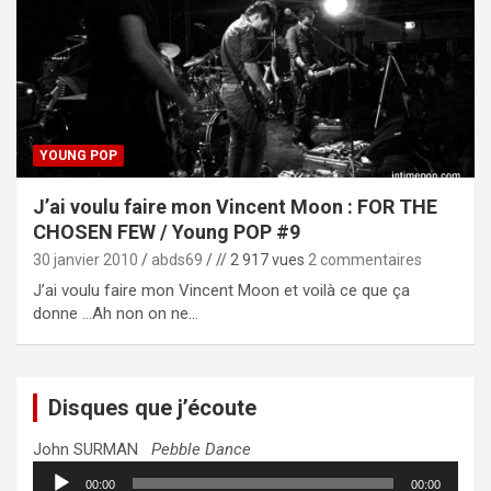
YOUNG POP
J’ai voulu faire mon Vincent Moon : FOR THE
CHOSEN FEW / Young POP #9
30 janvier 2010
abds69
// 2 917 vues
2 commentaires
J’ai voulu faire mon Vincent Moon et voilà ce que ça
donne …Ah non on ne…
Disques que j’écoute
John SURMAN
Pebble Dance
Lecteur
00:00
00:00