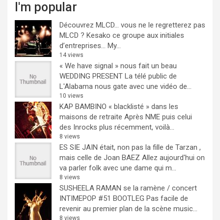
I'm popular
Découvrez MLCD… vous ne le regretterez pas
MLCD ? Kesako ce groupe aux initiales
d’entreprises… My...
14 views
« We have signal » nous fait un beau
WEDDING PRESENT
La télé public de
L'Alabama nous gate avec une vidéo de...
10 views
KAP BAMBINO « blacklisté » dans les
maisons de retraite
Après NME puis celui
des Inrocks plus récemment, voilà...
8 views
ES SIE JAIN était, non pas la fille de Tarzan ,
mais celle de Joan BAEZ
Allez aujourd'hui on
va parler folk avec une dame qui m...
8 views
SUSHEELA RAMAN se la ramène / concert
INTIMEPOP #51 BOOTLEG
Pas facile de
revenir au premier plan de la scène music...
8 views