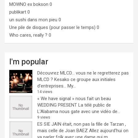
MOWNO ex bokson
0
publikart
0
un sushi dans mon pieu
0
Une pile de disques (pour passer le temps)
0
Who cares, really ?
0
I'm popular
Découvrez MLCD… vous ne le regretterez pas
MLCD ? Kesako ce groupe aux initiales
d’entreprises… My...
14 views
« We have signal » nous fait un beau
WEDDING PRESENT
La télé public de
L'Alabama nous gate avec une vidéo de...
9 views
ES SIE JAIN était, non pas la fille de Tarzan ,
mais celle de Joan BAEZ
Allez aujourd'hui on
va parler folk avec une dame qui m...