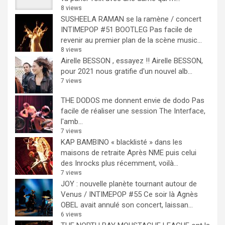
8 views
SUSHEELA RAMAN se la ramène / concert
INTIMEPOP #51 BOOTLEG
Pas facile de
revenir au premier plan de la scène music...
8 views
Airelle BESSON , essayez !!
Airelle BESSON,
pour 2021 nous gratifie d'un nouvel alb...
7 views
THE DODOS me donnent envie de dodo
Pas
facile de réaliser une session The Interface,
l'amb...
7 views
KAP BAMBINO « blacklisté » dans les
maisons de retraite
Après NME puis celui
des Inrocks plus récemment, voilà...
7 views
JOY : nouvelle planète tournant autour de
Venus / INTIMEPOP #55
Ce soir là Agnès
OBEL avait annulé son concert, laissan...
6 views