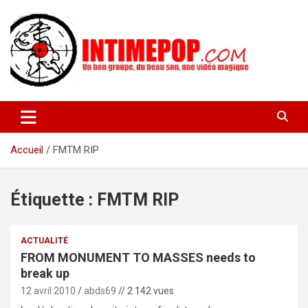
Aller
au
contenu
Un blog avec des sessions live filmées de concerts de musiques
intimepop.com
actuelles pop rock, post-rock, indé sur Lyon. rock pop concert
lyon
Accueil
FMTM RIP
Étiquette :
FMTM RIP
ACTUALITÉ
FROM MONUMENT TO MASSES needs to
break up
12 avril 2010
abds69
// 2 142 vues