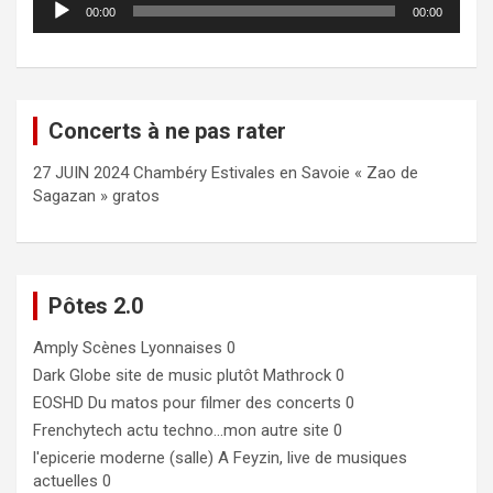
00:00
00:00
audio
Concerts à ne pas rater
27 JUIN 2024 Chambéry Estivales en Savoie « Zao de
Sagazan » gratos
Pôtes 2.0
Amply
Scènes Lyonnaises 0
Dark Globe
site de music plutôt Mathrock 0
EOSHD
Du matos pour filmer des concerts 0
Frenchytech
actu techno…mon autre site 0
l'epicerie moderne (salle)
A Feyzin, live de musiques
actuelles 0