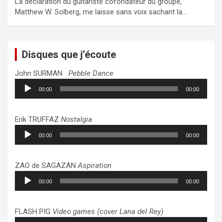
La déclaration du guitariste cofondateur du groupe,
Matthew W. Solberg, me laisse sans voix sachant la…
Disques que j’écoute
John SURMAN
Pebble Dance
Lecteur
00:00
00:00
audio
Erik TRUFFAZ
Nostalgia
Lecteur
00:00
00:00
audio
ZAO de SAGAZAN
Aspiration
Lecteur
00:00
00:00
audio
FLASH PIG
Video games (cover Lana del Rey)
Lecteur