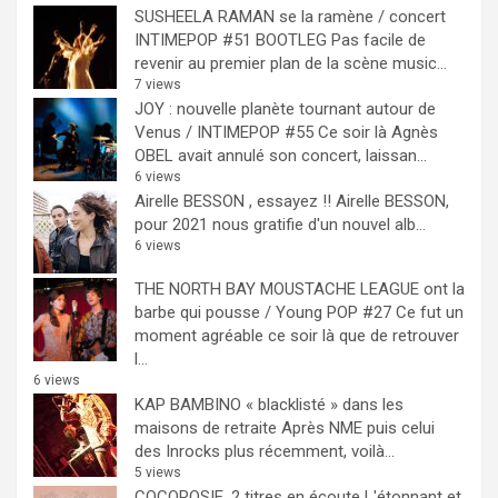
SUSHEELA RAMAN se la ramène / concert
INTIMEPOP #51 BOOTLEG
Pas facile de
revenir au premier plan de la scène music...
7 views
JOY : nouvelle planète tournant autour de
Venus / INTIMEPOP #55
Ce soir là Agnès
OBEL avait annulé son concert, laissan...
6 views
Airelle BESSON , essayez !!
Airelle BESSON,
pour 2021 nous gratifie d'un nouvel alb...
6 views
THE NORTH BAY MOUSTACHE LEAGUE ont la
barbe qui pousse / Young POP #27
Ce fut un
moment agréable ce soir là que de retrouver
l...
6 views
KAP BAMBINO « blacklisté » dans les
maisons de retraite
Après NME puis celui
des Inrocks plus récemment, voilà...
5 views
COCOROSIE, 2 titres en écoute
L'étonnant et