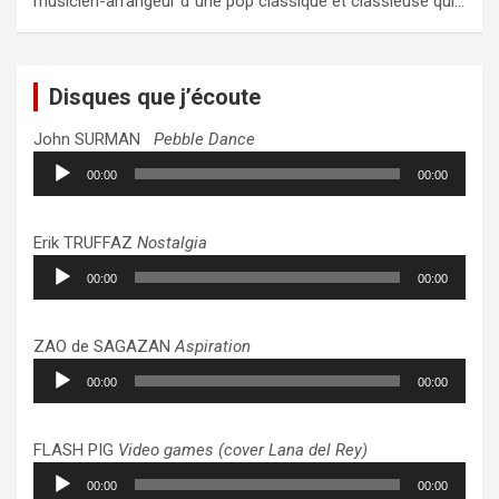
musicien-arrangeur d"une pop classique et classieuse qui…
Disques que j’écoute
John SURMAN
Pebble Dance
Lecteur
00:00
00:00
audio
Erik TRUFFAZ
Nostalgia
Lecteur
00:00
00:00
audio
ZAO de SAGAZAN
Aspiration
Lecteur
00:00
00:00
audio
FLASH PIG
Video games (cover Lana del Rey)
Lecteur
00:00
00:00
audio