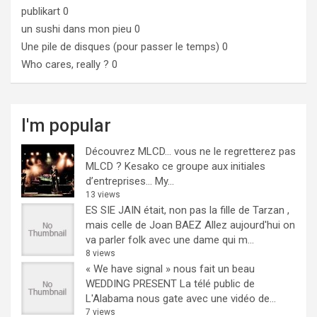
publikart
0
un sushi dans mon pieu
0
Une pile de disques (pour passer le temps)
0
Who cares, really ?
0
I'm popular
Découvrez MLCD… vous ne le regretterez pas
MLCD ? Kesako ce groupe aux initiales
d’entreprises… My...
13 views
ES SIE JAIN était, non pas la fille de Tarzan ,
mais celle de Joan BAEZ
Allez aujourd'hui on
va parler folk avec une dame qui m...
8 views
« We have signal » nous fait un beau
WEDDING PRESENT
La télé public de
L'Alabama nous gate avec une vidéo de...
7 views