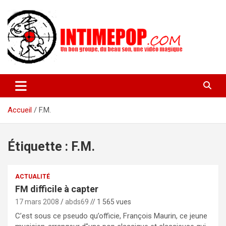
Aller
au
contenu
Un blog avec des sessions live filmées de concerts de musiques
intimepop.com
actuelles pop rock, post-rock, indé sur Lyon. rock pop concert
lyon
Accueil
F.M.
Étiquette :
F.M.
ACTUALITÉ
FM difficile à capter
17 mars 2008
abds69
// 1 565 vues
C’est sous ce pseudo qu’officie, François Maurin, ce jeune