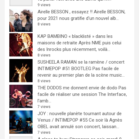
9 views
Airelle BESSON , essayez !!
Airelle BESSON,
pour 2021 nous gratifie d'un nouvel alb...
8 views
KAP BAMBINO « blacklisté » dans les
maisons de retraite
Après NME puis celui
des Inrocks plus récemment, voilà...
8 views
SUSHEELA RAMAN se la ramène / concert
INTIMEPOP #51 BOOTLEG
Pas facile de
revenir au premier plan de la scène music...
8 views
THE DODOS me donnent envie de dodo
Pas
facile de réaliser une session The Interface,
l'amb...
7 views
JOY : nouvelle planète tournant autour de
Venus / INTIMEPOP #55
Ce soir là Agnès
OBEL avait annulé son concert, laissan...
7 views