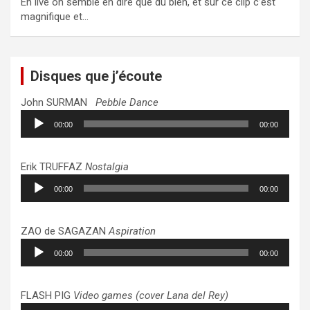
En live on semble en dire que du bien, et sur ce clip c’est
magnifique et…
Disques que j’écoute
John SURMAN
Pebble Dance
Lecteur
00:00
00:00
audio
Erik TRUFFAZ
Nostalgia
Lecteur
00:00
00:00
audio
ZAO de SAGAZAN
Aspiration
Lecteur
00:00
00:00
audio
FLASH PIG
Video games (cover Lana del Rey)
Lecteur