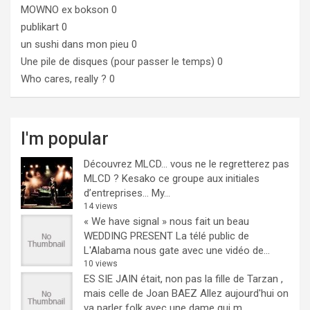
MOWNO ex bokson
0
publikart
0
un sushi dans mon pieu
0
Une pile de disques (pour passer le temps)
0
Who cares, really ?
0
I'm popular
Découvrez MLCD… vous ne le regretterez pas
MLCD ? Kesako ce groupe aux initiales
d’entreprises… My...
14 views
« We have signal » nous fait un beau
WEDDING PRESENT
La télé public de
L'Alabama nous gate avec une vidéo de...
10 views
ES SIE JAIN était, non pas la fille de Tarzan ,
mais celle de Joan BAEZ
Allez aujourd'hui on
va parler folk avec une dame qui m...