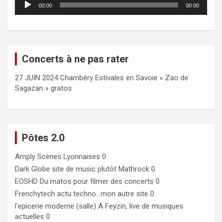
00:00
00:00
audio
Concerts à ne pas rater
27 JUIN 2024 Chambéry Estivales en Savoie « Zao de
Sagazan » gratos
Pôtes 2.0
Amply
Scènes Lyonnaises 0
Dark Globe
site de music plutôt Mathrock 0
EOSHD
Du matos pour filmer des concerts 0
Frenchytech
actu techno…mon autre site 0
l'epicerie moderne (salle)
A Feyzin, live de musiques
actuelles 0