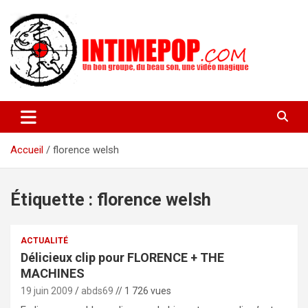
Aller
au
contenu
Un blog avec des sessions live filmées de concerts de musiques
intimepop.com
actuelles pop rock, post-rock, indé sur Lyon. rock pop concert
lyon
Accueil
florence welsh
Étiquette :
florence welsh
ACTUALITÉ
Délicieux clip pour FLORENCE + THE
MACHINES
19 juin 2009
abds69
// 1 726 vues