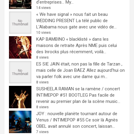
d’entreprises… My...
14 views
« We have signal » nous fait un beau
WEDDING PRESENT
La télé public de
L'Alabama nous gate avec une vidéo de...
10 views
KAP BAMBINO « blacklisté » dans les
maisons de retraite
Après NME puis celui
des Inrocks plus récemment, voilà...
8 views
ES SIE JAIN était, non pas la fille de Tarzan ,
mais celle de Joan BAEZ
Allez aujourd'hui on
va parler folk avec une dame qui m...
8 views
SUSHEELA RAMAN se la ramène / concert
INTIMEPOP #51 BOOTLEG
Pas facile de
revenir au premier plan de la scène music...
8 views
JOY : nouvelle planète tournant autour de
Venus / INTIMEPOP #55
Ce soir là Agnès
OBEL avait annulé son concert, laissan...
7 views