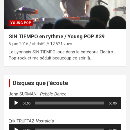
YOUNG POP
SIN TIEMPO en rythme / Young POP #39
5 juin 2016
abds69
// 12 521 vues
Le Lyonnais SIN TIEMPO joue dans la catégorie Electro-
Pop-rock et me séduit beaucoup ce soir là…
Disques que j’écoute
John SURMAN
Pebble Dance
Lecteur
00:00
00:00
audio
Erik TRUFFAZ
Nostalgia
Lecteur