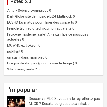
Pôtes 2.0
Amply
Scènes Lyonnaises 0
Dark Globe
site de music plutôt Mathrock 0
EOSHD
Du matos pour filmer des concerts 0
Frenchytech
actu techno…mon autre site 0
l'epicerie moderne (salle)
A Feyzin, live de musiques
actuelles 0
MOWNO ex bokson
0
publikart
0
un sushi dans mon pieu
0
Une pile de disques (pour passer le temps)
0
Who cares, really ?
0
I'm popular
Découvrez MLCD… vous ne le regretterez pas
MLCD ? Kesako ce groupe aux initiales