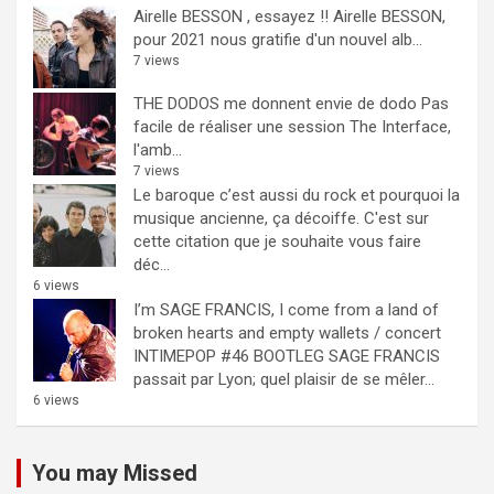
Airelle BESSON , essayez !!
Airelle BESSON,
pour 2021 nous gratifie d'un nouvel alb...
7 views
THE DODOS me donnent envie de dodo
Pas
facile de réaliser une session The Interface,
l'amb...
7 views
Le baroque c’est aussi du rock et pourquoi la
musique ancienne, ça décoiffe.
C'est sur
cette citation que je souhaite vous faire
déc...
6 views
I’m SAGE FRANCIS, I come from a land of
broken hearts and empty wallets / concert
INTIMEPOP #46 BOOTLEG
SAGE FRANCIS
passait par Lyon; quel plaisir de se mêler...
6 views
You may Missed