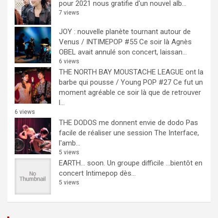
pour 2021 nous gratifie d'un nouvel alb...
7 views
JOY : nouvelle planète tournant autour de
Venus / INTIMEPOP #55
Ce soir là Agnès
OBEL avait annulé son concert, laissan...
6 views
THE NORTH BAY MOUSTACHE LEAGUE ont la
barbe qui pousse / Young POP #27
Ce fut un
moment agréable ce soir là que de retrouver
l...
6 views
THE DODOS me donnent envie de dodo
Pas
facile de réaliser une session The Interface,
l'amb...
5 views
EARTH… soon.
Un groupe difficile ...bientôt en
concert Intimepop dès...
5 views