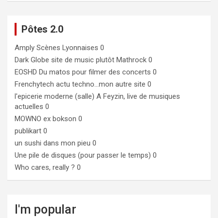
Pôtes 2.0
Amply
Scènes Lyonnaises 0
Dark Globe
site de music plutôt Mathrock 0
EOSHD
Du matos pour filmer des concerts 0
Frenchytech
actu techno…mon autre site 0
l'epicerie moderne (salle)
A Feyzin, live de musiques
actuelles 0
MOWNO ex bokson
0
publikart
0
un sushi dans mon pieu
0
Une pile de disques (pour passer le temps)
0
Who cares, really ?
0
I'm popular