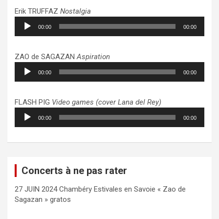
Erik TRUFFAZ
Nostalgia
Lecteur
00:00
00:00
audio
ZAO de SAGAZAN
Aspiration
Lecteur
00:00
00:00
audio
FLASH PIG
Video games (cover Lana del Rey)
Lecteur
00:00
00:00
audio
Concerts à ne pas rater
27 JUIN 2024 Chambéry Estivales en Savoie « Zao de
Sagazan » gratos