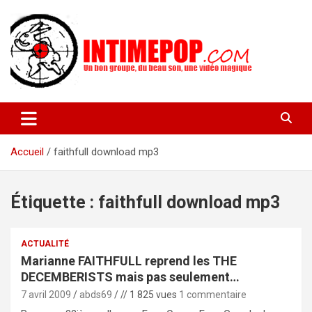
Aller
au
contenu
Un blog avec des sessions live filmées de concerts de musiques
intimepop.com
actuelles pop rock, post-rock, indé sur Lyon. rock pop concert
lyon
Accueil
faithfull download mp3
Étiquette :
faithfull download mp3
ACTUALITÉ
Marianne FAITHFULL reprend les THE
DECEMBERISTS mais pas seulement…
7 avril 2009
abds69
// 1 825 vues
1 commentaire