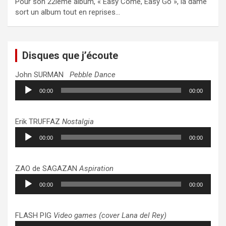
Pour son 22ième album, « Easy Come, Easy Go », la dame
sort un album tout en reprises…
Disques que j’écoute
John SURMAN
Pebble Dance
Lecteur
00:00
00:00
audio
Erik TRUFFAZ
Nostalgia
Lecteur
00:00
00:00
audio
ZAO de SAGAZAN
Aspiration
Lecteur
00:00
00:00
audio
FLASH PIG
Video games (cover Lana del Rey)
Lecteur