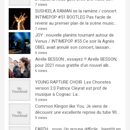
7 views
SUSHEELA RAMAN se la ramène / concert
INTIMEPOP #51 BOOTLEG
Pas facile de
revenir au premier plan de la scène music...
7 views
JOY : nouvelle planète tournant autour de
Venus / INTIMEPOP #55
Ce soir là Agnès
OBEL avait annulé son concert, laissan...
6 views
Airelle BESSON , essayez !!
Airelle BESSON,
pour 2021 nous gratifie d'un nouvel alb...
6 views
YOUNG RAPTURE CHOIR: Les Choristes
version 2.0
Patrice Cleyrat est prof de
musique à Cognac. La...
5 views
Common Klingon like You.
Je viens de
découvrir une excellente reprise du tube 90...
5 views
EARTH… soon.
Un groupe difficile ...bientôt en