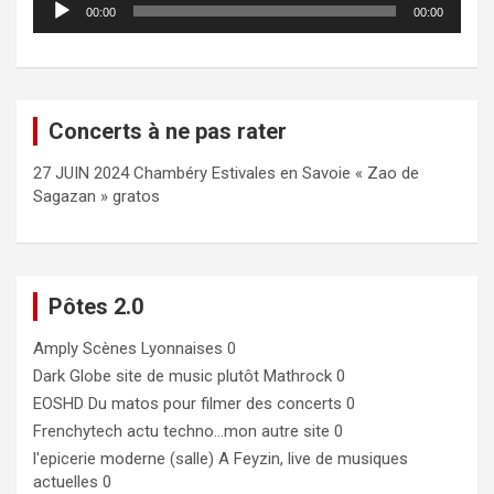
00:00
00:00
audio
Concerts à ne pas rater
27 JUIN 2024 Chambéry Estivales en Savoie « Zao de
Sagazan » gratos
Pôtes 2.0
Amply
Scènes Lyonnaises 0
Dark Globe
site de music plutôt Mathrock 0
EOSHD
Du matos pour filmer des concerts 0
Frenchytech
actu techno…mon autre site 0
l'epicerie moderne (salle)
A Feyzin, live de musiques
actuelles 0