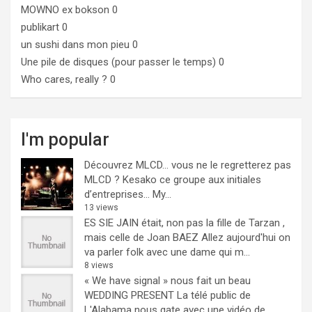
MOWNO ex bokson
0
publikart
0
un sushi dans mon pieu
0
Une pile de disques (pour passer le temps)
0
Who cares, really ?
0
I'm popular
Découvrez MLCD… vous ne le regretterez pas
MLCD ? Kesako ce groupe aux initiales
d’entreprises… My...
13 views
ES SIE JAIN était, non pas la fille de Tarzan ,
mais celle de Joan BAEZ
Allez aujourd'hui on
va parler folk avec une dame qui m...
8 views
« We have signal » nous fait un beau
WEDDING PRESENT
La télé public de
L'Alabama nous gate avec une vidéo de...