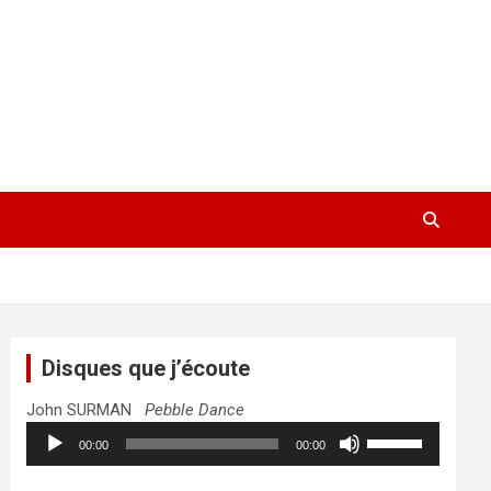
Disques que j’écoute
John SURMAN
Pebble Dance
Lecteur
Utilisez
00:00
00:00
audio
les
flèches