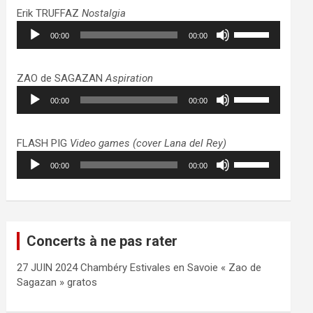
haut/bas
Erik TRUFFAZ
Nostalgia
pour
Lecteur
Utilisez
augmenter
00:00
00:00
audio
les
ou
flèches
diminuer
haut/bas
ZAO de SAGAZAN
Aspiration
le
pour
Lecteur
Utilisez
volume.
augmenter
00:00
00:00
audio
les
ou
flèches
diminuer
haut/bas
FLASH PIG
Video games (cover Lana del Rey)
le
pour
Lecteur
Utilisez
volume.
augmenter
00:00
00:00
audio
les
ou
flèches
diminuer
haut/bas
le
pour
volume.
augmenter
Concerts à ne pas rater
ou
diminuer
27 JUIN 2024 Chambéry Estivales en Savoie « Zao de
le
Sagazan » gratos
volume.