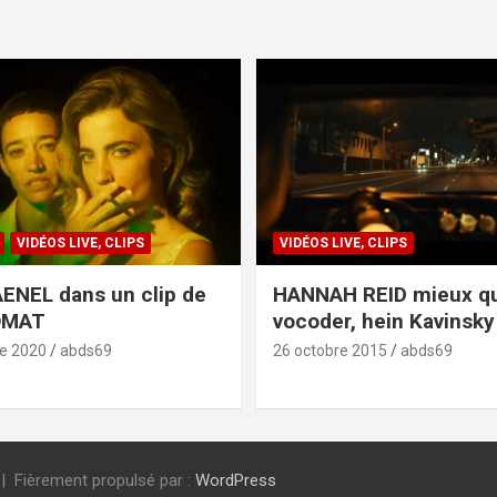
VIDÉOS LIVE, CLIPS
VIDÉOS LIVE, CLIPS
ENEL dans un clip de
HANNAH REID mieux q
OMAT
vocoder, hein Kavinsky 
e 2020
abds69
26 octobre 2015
abds69
Fièrement propulsé par :
WordPress