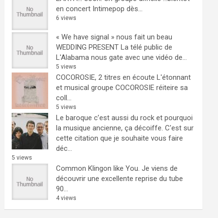
en concert Intimepop dès...
6 views
« We have signal » nous fait un beau
WEDDING PRESENT
La télé public de
L'Alabama nous gate avec une vidéo de...
5 views
COCOROSIE, 2 titres en écoute
L'étonnant
et musical groupe COCOROSIE réiteire sa
coll...
5 views
Le baroque c’est aussi du rock et pourquoi
la musique ancienne, ça décoiffe.
C'est sur
cette citation que je souhaite vous faire
déc...
5 views
Common Klingon like You.
Je viens de
découvrir une excellente reprise du tube
90...
4 views