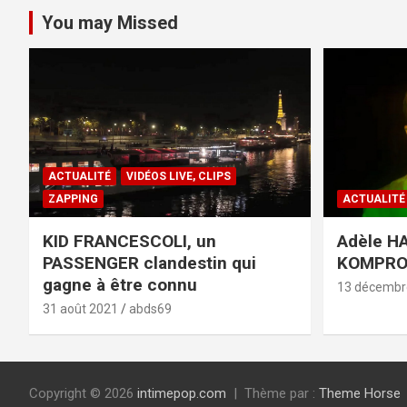
You may Missed
ACTUALITÉ
VIDÉOS LIVE, CLIPS
ZAPPING
ACTUALITÉ
KID FRANCESCOLI, un
Adèle HA
PASSENGER clandestin qui
KOMPR
gagne à être connu
13 décembr
31 août 2021
abds69
Copyright © 2026
intimepop.com
Thème par :
Theme Horse