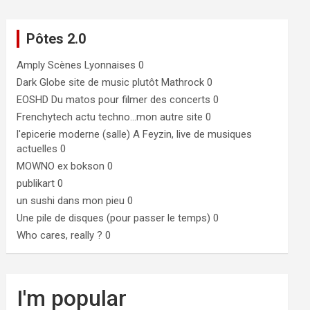
Pôtes 2.0
Amply
Scènes Lyonnaises 0
Dark Globe
site de music plutôt Mathrock 0
EOSHD
Du matos pour filmer des concerts 0
Frenchytech
actu techno…mon autre site 0
l'epicerie moderne (salle)
A Feyzin, live de musiques
actuelles 0
MOWNO ex bokson
0
publikart
0
un sushi dans mon pieu
0
Une pile de disques (pour passer le temps)
0
Who cares, really ?
0
I'm popular