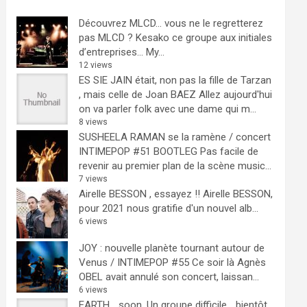
Découvrez MLCD… vous ne le regretterez
pas
MLCD ? Kesako ce groupe aux initiales
d’entreprises… My...
12 views
ES SIE JAIN était, non pas la fille de Tarzan
, mais celle de Joan BAEZ
Allez aujourd'hui
on va parler folk avec une dame qui m...
8 views
SUSHEELA RAMAN se la ramène / concert
INTIMEPOP #51 BOOTLEG
Pas facile de
revenir au premier plan de la scène music...
7 views
Airelle BESSON , essayez !!
Airelle BESSON,
pour 2021 nous gratifie d'un nouvel alb...
6 views
JOY : nouvelle planète tournant autour de
Venus / INTIMEPOP #55
Ce soir là Agnès
OBEL avait annulé son concert, laissan...
6 views
EARTH… soon.
Un groupe difficile ...bientôt