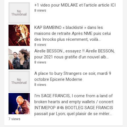
+1 video pour MIDLAKE et l’article
article ICI
8 views
KAP BAMBINO « blacklisté » dans les
maisons de retraite
Après NME puis celui
des Inrocks plus récemment, voilà...
8 views
Airelle BESSON , essayez !!
Airelle BESSON,
pour 2021 nous gratifie d'un nouvel alb...
8 views
A place to bury Strangers ce soir, mardi 9
octobre Epicerie Moderne
8 views
I’m SAGE FRANCIS, I come from a land of
broken hearts and empty wallets / concert
INTIMEPOP #46 BOOTLEG
SAGE FRANCIS
passait par Lyon; quel plaisir de se mêler...
7 views