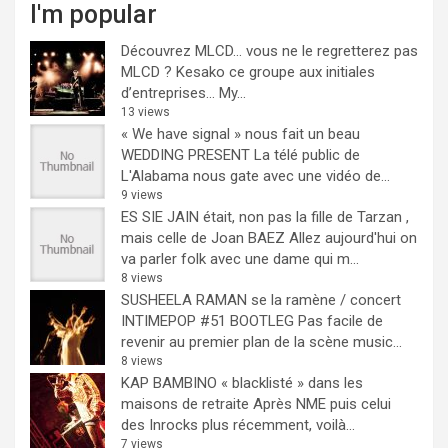
I'm popular
Découvrez MLCD… vous ne le regretterez pas
MLCD ? Kesako ce groupe aux initiales
d’entreprises… My...
13 views
« We have signal » nous fait un beau
WEDDING PRESENT
La télé public de
L'Alabama nous gate avec une vidéo de...
9 views
ES SIE JAIN était, non pas la fille de Tarzan ,
mais celle de Joan BAEZ
Allez aujourd'hui on
va parler folk avec une dame qui m...
8 views
SUSHEELA RAMAN se la ramène / concert
INTIMEPOP #51 BOOTLEG
Pas facile de
revenir au premier plan de la scène music...
8 views
KAP BAMBINO « blacklisté » dans les
maisons de retraite
Après NME puis celui
des Inrocks plus récemment, voilà...
7 views