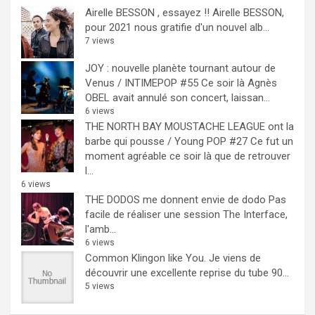
Airelle BESSON , essayez !!
Airelle BESSON,
pour 2021 nous gratifie d'un nouvel alb...
7 views
JOY : nouvelle planète tournant autour de
Venus / INTIMEPOP #55
Ce soir là Agnès
OBEL avait annulé son concert, laissan...
6 views
THE NORTH BAY MOUSTACHE LEAGUE ont la
barbe qui pousse / Young POP #27
Ce fut un
moment agréable ce soir là que de retrouver
l...
6 views
THE DODOS me donnent envie de dodo
Pas
facile de réaliser une session The Interface,
l'amb...
6 views
Common Klingon like You.
Je viens de
découvrir une excellente reprise du tube 90...
5 views