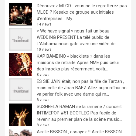
Découvrez MLCD… vous ne le regretterez pas
MLCD ? Kesako ce groupe aux initiales
d’entreprises… My...
14 views
« We have signal » nous fait un beau
WEDDING PRESENT
La télé public de
L'Alabama nous gate avec une vidéo de...
10 views
KAP BAMBINO « blacklisté » dans les
maisons de retraite
Après NME puis celui
des Inrocks plus récemment, voilà...
8 views
ES SIE JAIN était, non pas la fille de Tarzan ,
mais celle de Joan BAEZ
Allez aujourd'hui on
va parler folk avec une dame qui m...
8 views
SUSHEELA RAMAN se la ramène / concert
INTIMEPOP #51 BOOTLEG
Pas facile de
revenir au premier plan de la scène music...
8 views
Airelle BESSON , essayez !!
Airelle BESSON,