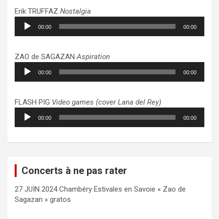
Erik TRUFFAZ
Nostalgia
Lecteur
00:00
00:00
audio
ZAO de SAGAZAN
Aspiration
Lecteur
00:00
00:00
audio
FLASH PIG
Video games (cover Lana del Rey)
Lecteur
00:00
00:00
audio
Concerts à ne pas rater
27 JUIN 2024 Chambéry Estivales en Savoie « Zao de
Sagazan » gratos