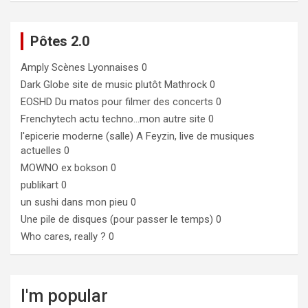
Pôtes 2.0
Amply
Scènes Lyonnaises 0
Dark Globe
site de music plutôt Mathrock 0
EOSHD
Du matos pour filmer des concerts 0
Frenchytech
actu techno…mon autre site 0
l'epicerie moderne (salle)
A Feyzin, live de musiques
actuelles 0
MOWNO ex bokson
0
publikart
0
un sushi dans mon pieu
0
Une pile de disques (pour passer le temps)
0
Who cares, really ?
0
I'm popular