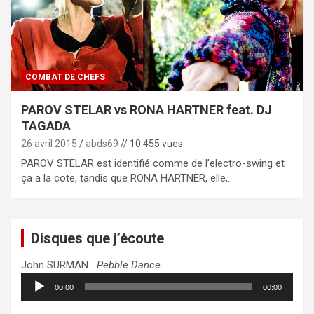
COMBAT DE CHEFS
PAROV STELAR vs RONA HARTNER feat. DJ
TAGADA
26 avril 2015
abds69
// 10 455 vues
PAROV STELAR est identifié comme de l’electro-swing et
ça a la cote, tandis que RONA HARTNER, elle,…
Disques que j’écoute
John SURMAN
Pebble Dance
Lecteur
00:00
00:00
audio