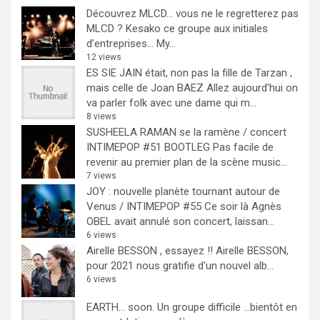
Découvrez MLCD… vous ne le regretterez pas
MLCD ? Kesako ce groupe aux initiales
d’entreprises… My...
12 views
ES SIE JAIN était, non pas la fille de Tarzan ,
mais celle de Joan BAEZ
Allez aujourd'hui on
va parler folk avec une dame qui m...
8 views
SUSHEELA RAMAN se la ramène / concert
INTIMEPOP #51 BOOTLEG
Pas facile de
revenir au premier plan de la scène music...
7 views
JOY : nouvelle planète tournant autour de
Venus / INTIMEPOP #55
Ce soir là Agnès
OBEL avait annulé son concert, laissan...
6 views
Airelle BESSON , essayez !!
Airelle BESSON,
pour 2021 nous gratifie d'un nouvel alb...
6 views
EARTH… soon.
Un groupe difficile ...bientôt en