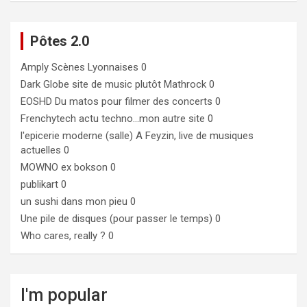
Pôtes 2.0
Amply
Scènes Lyonnaises 0
Dark Globe
site de music plutôt Mathrock 0
EOSHD
Du matos pour filmer des concerts 0
Frenchytech
actu techno…mon autre site 0
l'epicerie moderne (salle)
A Feyzin, live de musiques
actuelles 0
MOWNO ex bokson
0
publikart
0
un sushi dans mon pieu
0
Une pile de disques (pour passer le temps)
0
Who cares, really ?
0
I'm popular