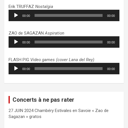
Erik TRUFFAZ
Nostalgia
Lecteur
00:00
00:00
audio
ZAO de SAGAZAN
Aspiration
Lecteur
00:00
00:00
audio
FLASH PIG
Video games (cover Lana del Rey)
Lecteur
00:00
00:00
audio
Concerts à ne pas rater
27 JUIN 2024 Chambéry Estivales en Savoie « Zao de
Sagazan » gratos