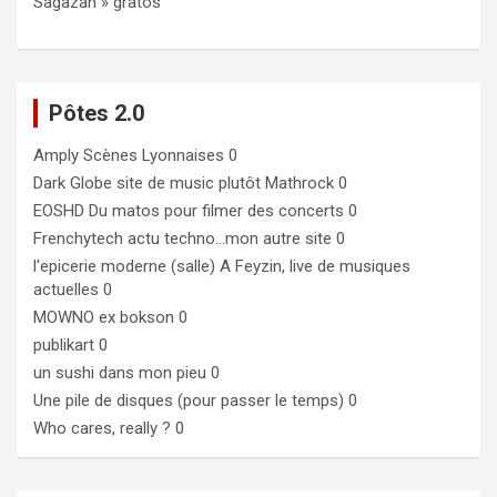
Sagazan » gratos
Pôtes 2.0
Amply
Scènes Lyonnaises 0
Dark Globe
site de music plutôt Mathrock 0
EOSHD
Du matos pour filmer des concerts 0
Frenchytech
actu techno…mon autre site 0
l'epicerie moderne (salle)
A Feyzin, live de musiques
actuelles 0
MOWNO ex bokson
0
publikart
0
un sushi dans mon pieu
0
Une pile de disques (pour passer le temps)
0
Who cares, really ?
0