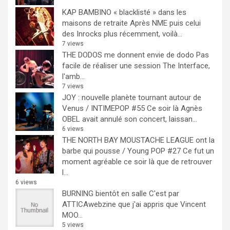
KAP BAMBINO « blacklisté » dans les
maisons de retraite
Après NME puis celui
des Inrocks plus récemment, voilà...
7 views
THE DODOS me donnent envie de dodo
Pas
facile de réaliser une session The Interface,
l'amb...
7 views
JOY : nouvelle planète tournant autour de
Venus / INTIMEPOP #55
Ce soir là Agnès
OBEL avait annulé son concert, laissan...
6 views
THE NORTH BAY MOUSTACHE LEAGUE ont la
barbe qui pousse / Young POP #27
Ce fut un
moment agréable ce soir là que de retrouver
l...
6 views
BURNING bientôt en salle
C'est par
ATTICAwebzine que j'ai appris que Vincent
MOO...
5 views