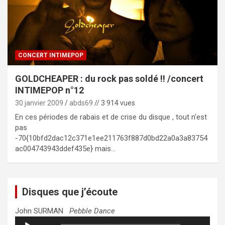
CONCERT INTIMEPOP
GOLDCHEAPER : du rock pas soldé !! /concert
INTIMEPOP n°12
30 janvier 2009
abds69
// 3 914 vues
En ces périodes de rabais et de crise du disque , tout n’est
pas
-70{10bfd2dac12c371e1ee211763f887d0bd22a0a3a83754
ac004743943ddef435e} mais…
Disques que j’écoute
John SURMAN
Pebble Dance
Lecteur