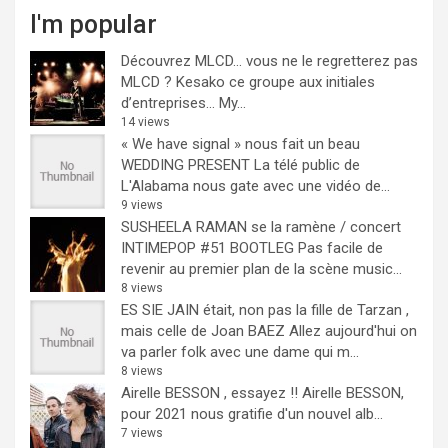
I'm popular
Découvrez MLCD… vous ne le regretterez pas
MLCD ? Kesako ce groupe aux initiales
d’entreprises… My...
14 views
« We have signal » nous fait un beau
WEDDING PRESENT
La télé public de
L'Alabama nous gate avec une vidéo de...
9 views
SUSHEELA RAMAN se la ramène / concert
INTIMEPOP #51 BOOTLEG
Pas facile de
revenir au premier plan de la scène music...
8 views
ES SIE JAIN était, non pas la fille de Tarzan ,
mais celle de Joan BAEZ
Allez aujourd'hui on
va parler folk avec une dame qui m...
8 views
Airelle BESSON , essayez !!
Airelle BESSON,
pour 2021 nous gratifie d'un nouvel alb...
7 views