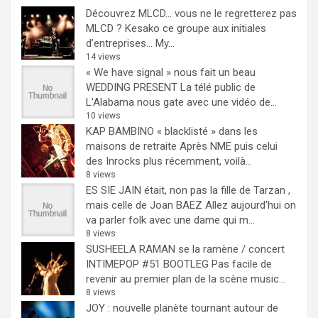
Découvrez MLCD… vous ne le regretterez pas
MLCD ? Kesako ce groupe aux initiales
d’entreprises… My...
14 views
« We have signal » nous fait un beau
WEDDING PRESENT
La télé public de
L'Alabama nous gate avec une vidéo de...
10 views
KAP BAMBINO « blacklisté » dans les
maisons de retraite
Après NME puis celui
des Inrocks plus récemment, voilà...
8 views
ES SIE JAIN était, non pas la fille de Tarzan ,
mais celle de Joan BAEZ
Allez aujourd'hui on
va parler folk avec une dame qui m...
8 views
SUSHEELA RAMAN se la ramène / concert
INTIMEPOP #51 BOOTLEG
Pas facile de
revenir au premier plan de la scène music...
8 views
JOY : nouvelle planète tournant autour de