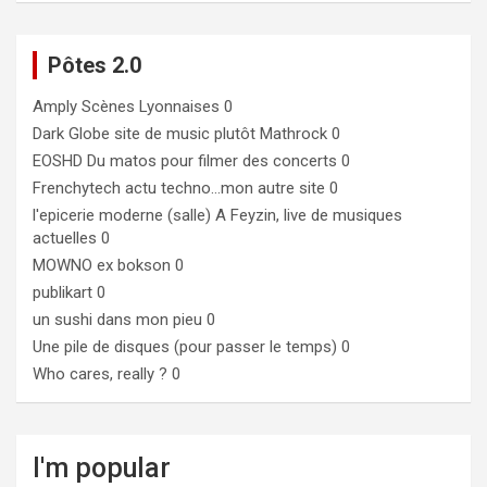
Pôtes 2.0
Amply
Scènes Lyonnaises 0
Dark Globe
site de music plutôt Mathrock 0
EOSHD
Du matos pour filmer des concerts 0
Frenchytech
actu techno…mon autre site 0
l'epicerie moderne (salle)
A Feyzin, live de musiques
actuelles 0
MOWNO ex bokson
0
publikart
0
un sushi dans mon pieu
0
Une pile de disques (pour passer le temps)
0
Who cares, really ?
0
I'm popular