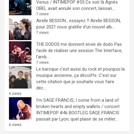
Venus / INTIMEPOP #55
Ce soir là Agnès
OBEL avait annulé son concert, laissan...
7 views
Airelle BESSON , essayez !!
Airelle BESSON,
pour 2021 nous gratifie d'un nouvel alb...
7 views
THE DODOS me donnent envie de dodo
Pas
facile de réaliser une session The Interface,
l'amb...
7 views
Le baroque c’est aussi du rock et pourquoi la
musique ancienne, ça décoiffe.
C'est sur
cette citation que je souhaite vous faire
déc...
6 views
I’m SAGE FRANCIS, I come from a land of
broken hearts and empty wallets / concert
INTIMEPOP #46 BOOTLEG
SAGE FRANCIS
passait par Lyon; quel plaisir de se mêler...
6 views