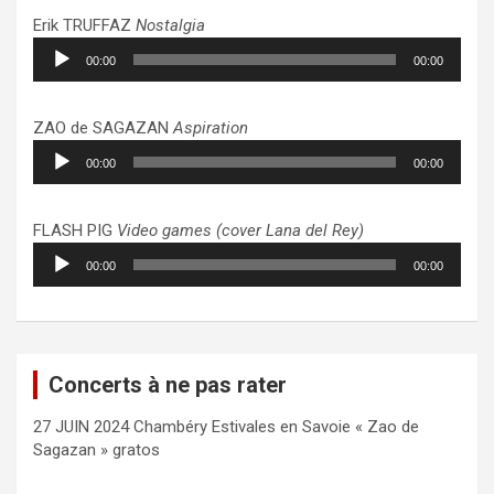
Erik TRUFFAZ
Nostalgia
Lecteur
00:00
00:00
audio
ZAO de SAGAZAN
Aspiration
Lecteur
00:00
00:00
audio
FLASH PIG
Video games (cover Lana del Rey)
Lecteur
00:00
00:00
audio
Concerts à ne pas rater
27 JUIN 2024 Chambéry Estivales en Savoie « Zao de
Sagazan » gratos