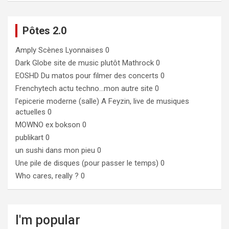
Pôtes 2.0
Amply
Scènes Lyonnaises 0
Dark Globe
site de music plutôt Mathrock 0
EOSHD
Du matos pour filmer des concerts 0
Frenchytech
actu techno…mon autre site 0
l'epicerie moderne (salle)
A Feyzin, live de musiques
actuelles 0
MOWNO ex bokson
0
publikart
0
un sushi dans mon pieu
0
Une pile de disques (pour passer le temps)
0
Who cares, really ?
0
I'm popular