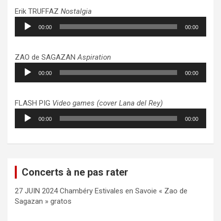
Erik TRUFFAZ
Nostalgia
Lecteur
00:00
00:00
audio
ZAO de SAGAZAN
Aspiration
Lecteur
00:00
00:00
audio
FLASH PIG
Video games (cover Lana del Rey)
Lecteur
00:00
00:00
audio
Concerts à ne pas rater
27 JUIN 2024 Chambéry Estivales en Savoie « Zao de
Sagazan » gratos