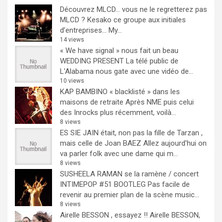
Découvrez MLCD… vous ne le regretterez pas
MLCD ? Kesako ce groupe aux initiales
d’entreprises… My...
14 views
« We have signal » nous fait un beau
WEDDING PRESENT
La télé public de
L'Alabama nous gate avec une vidéo de...
10 views
KAP BAMBINO « blacklisté » dans les
maisons de retraite
Après NME puis celui
des Inrocks plus récemment, voilà...
8 views
ES SIE JAIN était, non pas la fille de Tarzan ,
mais celle de Joan BAEZ
Allez aujourd'hui on
va parler folk avec une dame qui m...
8 views
SUSHEELA RAMAN se la ramène / concert
INTIMEPOP #51 BOOTLEG
Pas facile de
revenir au premier plan de la scène music...
8 views
Airelle BESSON , essayez !!
Airelle BESSON,