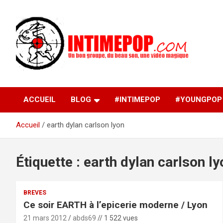
Aller
au
contenu
Un blog avec des sessions live filmées de concerts de
intimepop.com
musiques actuelles pop rock, post-rock, indé sur Lyon. rock po
concert lyon
ACCUEIL
BLOG
#INTIMEPOP
#YOUNGPOP
Accueil
earth dylan carlson lyon
Étiquette :
earth dylan carlson ly
BREVES
Ce soir EARTH à l’epicerie moderne / Lyon
21 mars 2012
abds69
// 1 522 vues