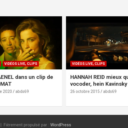
VIDÉOS LIVE, CLIPS
VIDÉOS LIVE, CLIPS
ENEL dans un clip de
HANNAH REID mieux q
OMAT
vocoder, hein Kavinsky 
e 2020
abds69
26 octobre 2015
abds69
Fièrement propulsé par :
WordPress