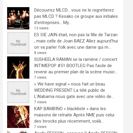
Découvrez MLCD… vous ne le regretterez
pas
MLCD ? Kesako ce groupe aux initiales
d’entreprises… My...
13 views
ES SIE JAIN était, non pas la fille de Tarzan
, mais celle de Joan BAEZ
Allez aujourd'hui
on va parler folk avec une dame qui m...
8 views
SUSHEELA RAMAN se la ramène / concert
INTIMEPOP #51 BOOTLEG
Pas facile de
revenir au premier plan de la scène music...
7 views
« We have signal » nous fait un beau
WEDDING PRESENT
La télé public de
L'Alabama nous gate avec une vidéo de...
7 views
KAP BAMBINO « blacklisté » dans les
maisons de retraite
Après NME puis celui
des Inrocks plus récemment, voilà...
7 views