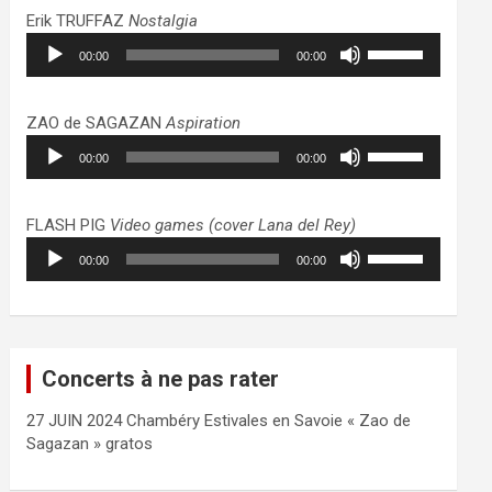
haut/bas
Erik TRUFFAZ
Nostalgia
pour
Lecteur
Utilisez
augmenter
00:00
00:00
audio
les
ou
flèches
diminuer
haut/bas
ZAO de SAGAZAN
Aspiration
le
pour
Lecteur
Utilisez
volume.
augmenter
00:00
00:00
audio
les
ou
flèches
diminuer
haut/bas
FLASH PIG
Video games (cover Lana del Rey)
le
pour
Lecteur
Utilisez
volume.
augmenter
00:00
00:00
audio
les
ou
flèches
diminuer
haut/bas
le
pour
volume.
augmenter
Concerts à ne pas rater
ou
diminuer
27 JUIN 2024 Chambéry Estivales en Savoie « Zao de
le
Sagazan » gratos
volume.