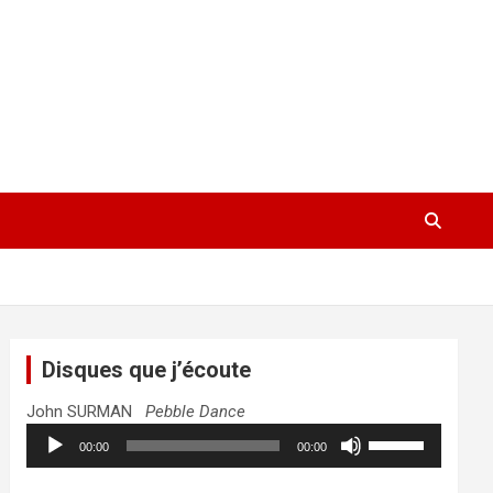
Disques que j’écoute
John SURMAN
Pebble Dance
Lecteur
Utilisez
00:00
00:00
audio
les
flèches