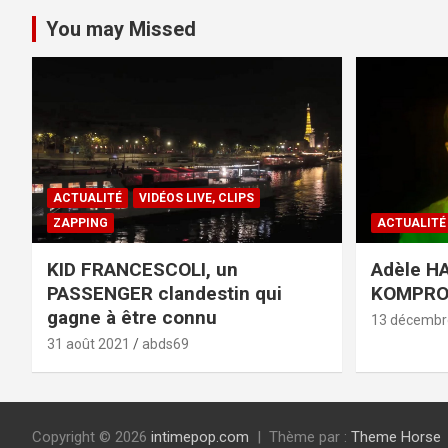
You may Missed
ACTUALITÉ
VIDÉOS LIVE, CLIPS
ZAPPING
ACTUALITÉ
KID FRANCESCOLI, un
Adèle HA
PASSENGER clandestin qui
KOMPR
gagne à être connu
13 décembr
31 août 2021
abds69
Copyright © 2026
intimepop.com
Thème par :
Theme Horse