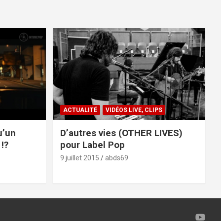
ACTUALITÉ
VIDÉOS LIVE, CLIPS
u’un
D’autres vies (OTHER LIVES)
!?
pour Label Pop
9 juillet 2015
abds69