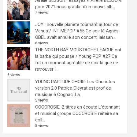
Airelle BESSON , essayez !!
Airelle BESSON,
pour 2021 nous gratifie d'un nouvel alb...
7 views
JOY : nouvelle planète tournant autour de
Venus / INTIMEPOP #55
Ce soir là Agnès
OBEL avait annulé son concert, laissan...
6 views
THE NORTH BAY MOUSTACHE LEAGUE ont
la barbe qui pousse / Young POP #27
Ce
fut un moment agréable ce soir là que de
retrouver l...
6 views
YOUNG RAPTURE CHOIR: Les Choristes
version 2.0
Patrice Cleyrat est prof de
musique à Cognac. La...
5 views
COCOROSIE, 2 titres en écoute
L'étonnant
et musical groupe COCOROSIE réiteire sa
coll...
5 views