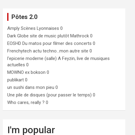
Pôtes 2.0
Amply
Scènes Lyonnaises 0
Dark Globe
site de music plutôt Mathrock 0
EOSHD
Du matos pour filmer des concerts 0
Frenchytech
actu techno…mon autre site 0
l'epicerie moderne (salle)
A Feyzin, live de musiques
actuelles 0
MOWNO ex bokson
0
publikart
0
un sushi dans mon pieu
0
Une pile de disques (pour passer le temps)
0
Who cares, really ?
0
I'm popular