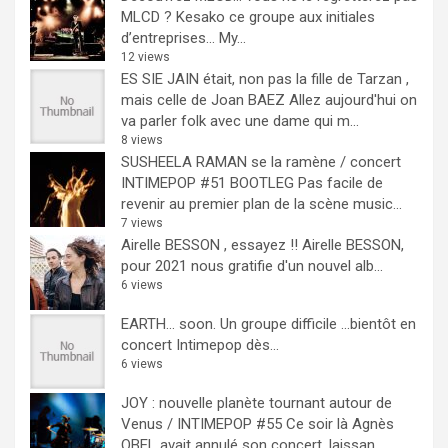
MLCD ? Kesako ce groupe aux initiales
d’entreprises… My...
12 views
ES SIE JAIN était, non pas la fille de Tarzan ,
mais celle de Joan BAEZ
Allez aujourd'hui on
va parler folk avec une dame qui m...
8 views
SUSHEELA RAMAN se la ramène / concert
INTIMEPOP #51 BOOTLEG
Pas facile de
revenir au premier plan de la scène music...
7 views
Airelle BESSON , essayez !!
Airelle BESSON,
pour 2021 nous gratifie d'un nouvel alb...
6 views
EARTH… soon.
Un groupe difficile ...bientôt en
concert Intimepop dès...
6 views
JOY : nouvelle planète tournant autour de
Venus / INTIMEPOP #55
Ce soir là Agnès
OBEL avait annulé son concert, laissan...