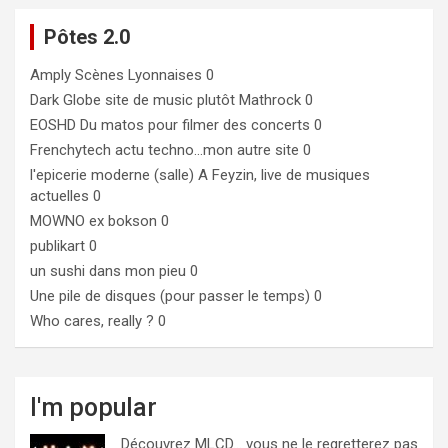
Pôtes 2.0
Amply
Scènes Lyonnaises 0
Dark Globe
site de music plutôt Mathrock 0
EOSHD
Du matos pour filmer des concerts 0
Frenchytech
actu techno…mon autre site 0
l'epicerie moderne (salle)
A Feyzin, live de musiques
actuelles 0
MOWNO ex bokson
0
publikart
0
un sushi dans mon pieu
0
Une pile de disques (pour passer le temps)
0
Who cares, really ?
0
I'm popular
Découvrez MLCD… vous ne le regretterez pas