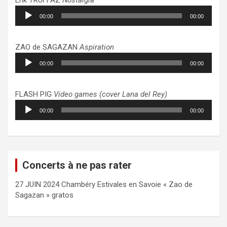
Lecteur
00:00
00:00
audio
ZAO de SAGAZAN
Aspiration
Lecteur
00:00
00:00
audio
FLASH PIG
Video games (cover Lana del Rey)
Lecteur
00:00
00:00
audio
Concerts à ne pas rater
27 JUIN 2024 Chambéry Estivales en Savoie « Zao de
Sagazan » gratos