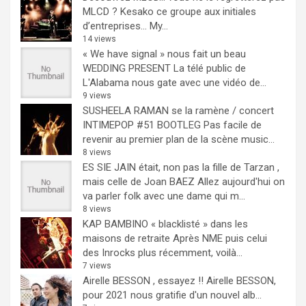
MLCD ? Kesako ce groupe aux initiales
d’entreprises… My...
14 views
« We have signal » nous fait un beau
WEDDING PRESENT
La télé public de
L'Alabama nous gate avec une vidéo de...
9 views
SUSHEELA RAMAN se la ramène / concert
INTIMEPOP #51 BOOTLEG
Pas facile de
revenir au premier plan de la scène music...
8 views
ES SIE JAIN était, non pas la fille de Tarzan ,
mais celle de Joan BAEZ
Allez aujourd'hui on
va parler folk avec une dame qui m...
8 views
KAP BAMBINO « blacklisté » dans les
maisons de retraite
Après NME puis celui
des Inrocks plus récemment, voilà...
7 views
Airelle BESSON , essayez !!
Airelle BESSON,
pour 2021 nous gratifie d'un nouvel alb...