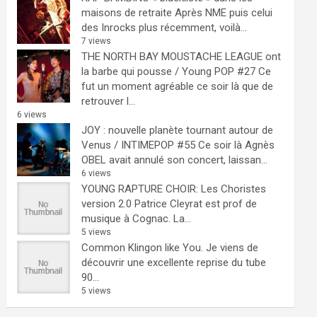
maisons de retraite
Après NME puis celui
des Inrocks plus récemment, voilà...
7 views
THE NORTH BAY MOUSTACHE LEAGUE ont
la barbe qui pousse / Young POP #27
Ce
fut un moment agréable ce soir là que de
retrouver l...
6 views
JOY : nouvelle planète tournant autour de
Venus / INTIMEPOP #55
Ce soir là Agnès
OBEL avait annulé son concert, laissan...
6 views
YOUNG RAPTURE CHOIR: Les Choristes
version 2.0
Patrice Cleyrat est prof de
musique à Cognac. La...
5 views
Common Klingon like You.
Je viens de
découvrir une excellente reprise du tube
90...
5 views