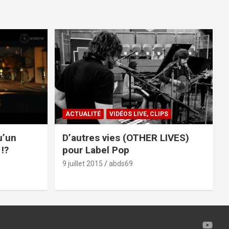
ACTUALITÉ
VIDÉOS LIVE, CLIPS
u’un
D’autres vies (OTHER LIVES)
!?
pour Label Pop
9 juillet 2015
abds69