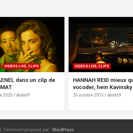
VIDÉOS LIVE, CLIPS
VIDÉOS LIVE, CLIPS
ENEL dans un clip de
HANNAH REID mieux q
OMAT
vocoder, hein Kavinsky 
e 2020
abds69
26 octobre 2015
abds69
Fièrement propulsé par :
WordPress