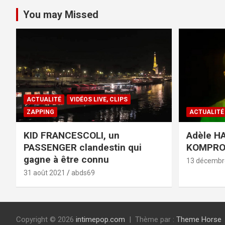
You may Missed
ACTUALITÉ
VIDÉOS LIVE, CLIPS
ZAPPING
ACTUALITÉ
KID FRANCESCOLI, un
Adèle HA
PASSENGER clandestin qui
KOMPR
gagne à être connu
13 décembr
31 août 2021
abds69
Copyright © 2026
intimepop.com
Thème par :
Theme Horse