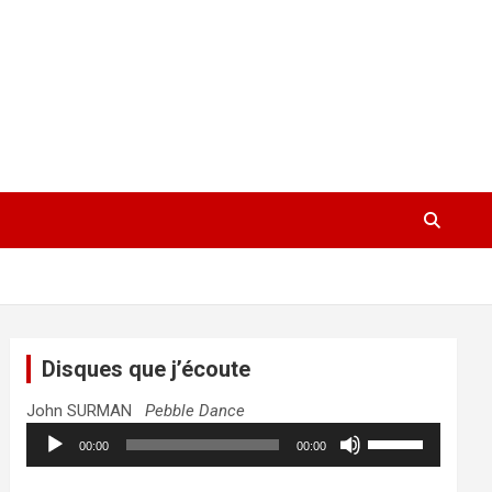
Disques que j’écoute
John SURMAN
Pebble Dance
Lecteur
Utilisez
00:00
00:00
audio
les
flèches