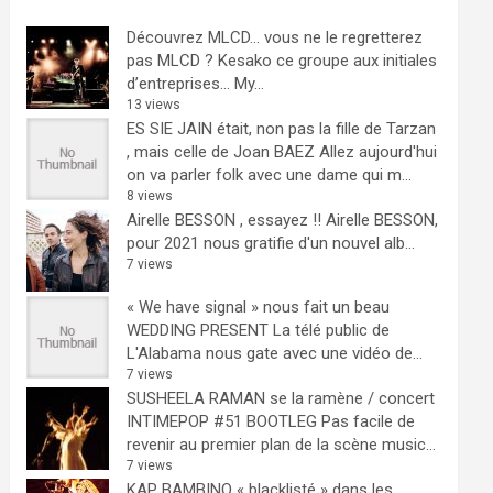
Découvrez MLCD… vous ne le regretterez
pas
MLCD ? Kesako ce groupe aux initiales
d’entreprises… My...
13 views
ES SIE JAIN était, non pas la fille de Tarzan
, mais celle de Joan BAEZ
Allez aujourd'hui
on va parler folk avec une dame qui m...
8 views
Airelle BESSON , essayez !!
Airelle BESSON,
pour 2021 nous gratifie d'un nouvel alb...
7 views
« We have signal » nous fait un beau
WEDDING PRESENT
La télé public de
L'Alabama nous gate avec une vidéo de...
7 views
SUSHEELA RAMAN se la ramène / concert
INTIMEPOP #51 BOOTLEG
Pas facile de
revenir au premier plan de la scène music...
7 views
KAP BAMBINO « blacklisté » dans les