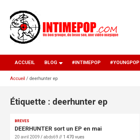
Aller
au
contenu
Un blog avec des sessions live filmées de concerts de
intimepop.com
musiques actuelles pop rock, post-rock, indé sur Lyon. rock po
concert lyon
ACCUEIL
BLOG
#INTIMEPOP
#YOUNGPOP
Accueil
deerhunter ep
Étiquette :
deerhunter ep
BREVES
DEERHUNTER sort un EP en mai
20 avril 2009
abds69
// 1 470 vues