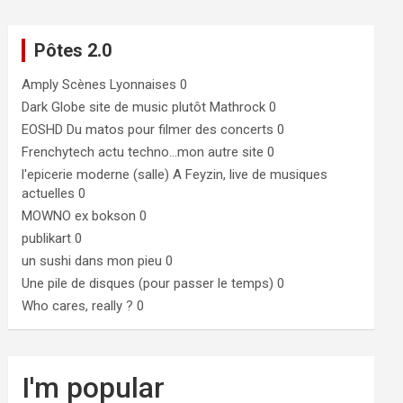
Pôtes 2.0
Amply
Scènes Lyonnaises 0
Dark Globe
site de music plutôt Mathrock 0
EOSHD
Du matos pour filmer des concerts 0
Frenchytech
actu techno…mon autre site 0
l'epicerie moderne (salle)
A Feyzin, live de musiques
actuelles 0
MOWNO ex bokson
0
publikart
0
un sushi dans mon pieu
0
Une pile de disques (pour passer le temps)
0
Who cares, really ?
0
I'm popular