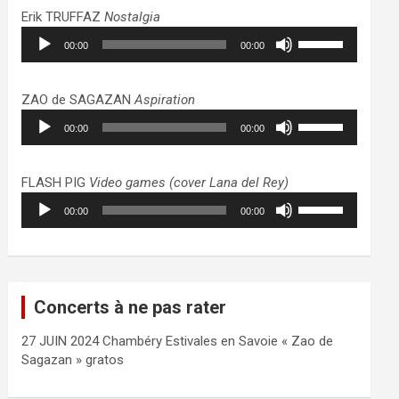
haut/bas
Erik TRUFFAZ
Nostalgia
pour
Lecteur
Utilisez
augmenter
00:00
00:00
audio
les
ou
flèches
diminuer
haut/bas
ZAO de SAGAZAN
Aspiration
le
pour
Lecteur
Utilisez
volume.
augmenter
00:00
00:00
audio
les
ou
flèches
diminuer
haut/bas
FLASH PIG
Video games (cover Lana del Rey)
le
pour
Lecteur
Utilisez
volume.
augmenter
00:00
00:00
audio
les
ou
flèches
diminuer
haut/bas
le
pour
volume.
augmenter
Concerts à ne pas rater
ou
diminuer
27 JUIN 2024 Chambéry Estivales en Savoie « Zao de
le
Sagazan » gratos
volume.