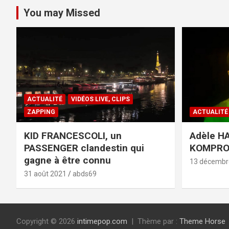
You may Missed
ACTUALITÉ
VIDÉOS LIVE, CLIPS
ZAPPING
ACTUALITÉ
KID FRANCESCOLI, un
Adèle HA
PASSENGER clandestin qui
KOMPR
gagne à être connu
13 décembr
31 août 2021
abds69
Copyright © 2026
intimepop.com
Thème par :
Theme Horse