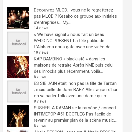
Découvrez MLCD… vous ne le regretterez
pas
MLCD ? Kesako ce groupe aux initiales
d’entreprises… My...
14 views
« We have signal » nous fait un beau
WEDDING PRESENT
La télé public de
L'Alabama nous gate avec une vidéo de...
10 views
KAP BAMBINO « blacklisté » dans les
maisons de retraite
Après NME puis celui
des Inrocks plus récemment, voilà...
8 views
ES SIE JAIN était, non pas la fille de Tarzan
, mais celle de Joan BAEZ
Allez aujourd'hui
on va parler folk avec une dame qui m...
8 views
SUSHEELA RAMAN se la ramène / concert
INTIMEPOP #51 BOOTLEG
Pas facile de
revenir au premier plan de la scène music...
8 views