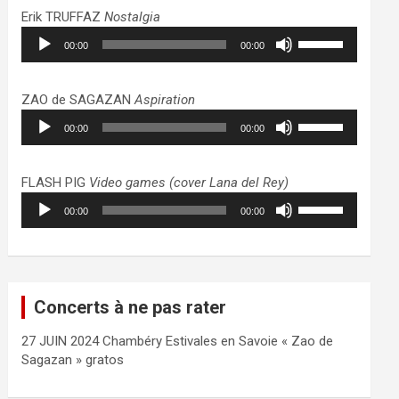
haut/bas
Erik TRUFFAZ
Nostalgia
pour
Lecteur
Utilisez
augmenter
00:00
00:00
audio
les
ou
flèches
diminuer
haut/bas
ZAO de SAGAZAN
Aspiration
le
pour
Lecteur
Utilisez
volume.
augmenter
00:00
00:00
audio
les
ou
flèches
diminuer
haut/bas
FLASH PIG
Video games (cover Lana del Rey)
le
pour
Lecteur
Utilisez
volume.
augmenter
00:00
00:00
audio
les
ou
flèches
diminuer
haut/bas
le
pour
volume.
augmenter
Concerts à ne pas rater
ou
diminuer
27 JUIN 2024 Chambéry Estivales en Savoie « Zao de
le
Sagazan » gratos
volume.