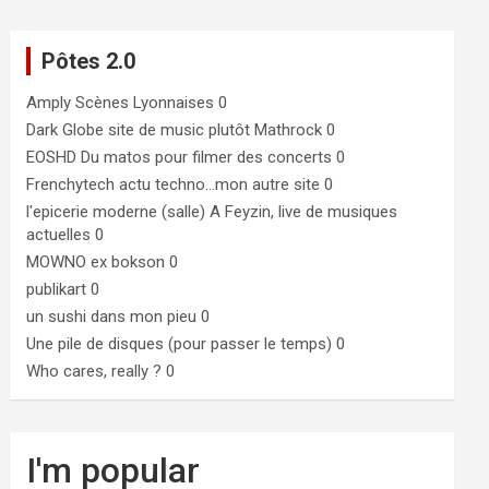
Pôtes 2.0
Amply
Scènes Lyonnaises 0
Dark Globe
site de music plutôt Mathrock 0
EOSHD
Du matos pour filmer des concerts 0
Frenchytech
actu techno…mon autre site 0
l'epicerie moderne (salle)
A Feyzin, live de musiques
actuelles 0
MOWNO ex bokson
0
publikart
0
un sushi dans mon pieu
0
Une pile de disques (pour passer le temps)
0
Who cares, really ?
0
I'm popular