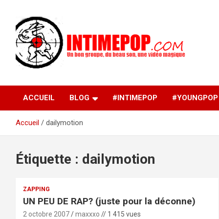
Aller
au
contenu
Un blog avec des sessions live filmées de concerts de
intimepop.com
musiques actuelles pop rock, post-rock, indé sur Lyon. rock po
concert lyon
ACCUEIL
BLOG
#INTIMEPOP
#YOUNGPOP
Accueil
dailymotion
Étiquette :
dailymotion
ZAPPING
UN PEU DE RAP? (juste pour la déconne)
2 octobre 2007
maxxxo
// 1 415 vues