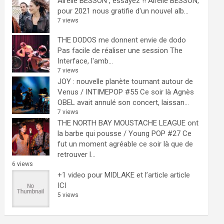
Airelle BESSON , essayez !!
Airelle BESSON,
pour 2021 nous gratifie d'un nouvel alb...
7 views
THE DODOS me donnent envie de dodo
Pas facile de réaliser une session The
Interface, l'amb...
7 views
JOY : nouvelle planète tournant autour de
Venus / INTIMEPOP #55
Ce soir là Agnès
OBEL avait annulé son concert, laissan...
7 views
THE NORTH BAY MOUSTACHE LEAGUE ont
la barbe qui pousse / Young POP #27
Ce
fut un moment agréable ce soir là que de
retrouver l...
6 views
+1 video pour MIDLAKE et l’article
article
ICI
5 views