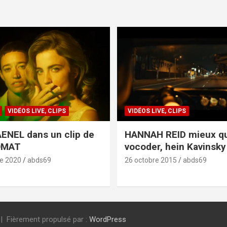
VIDÉOS LIVE, CLIPS
VIDÉOS LIVE, CLIPS
ENEL dans un clip de
HANNAH REID mieux q
OMAT
vocoder, hein Kavinsky 
e 2020
abds69
26 octobre 2015
abds69
Fièrement propulsé par :
WordPress