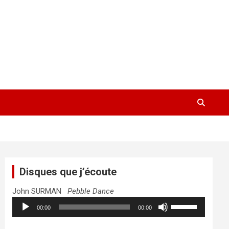
Disques que j’écoute
John SURMAN
Pebble Dance
Lecteur
Utilisez
00:00
00:00
audio
les
flèches