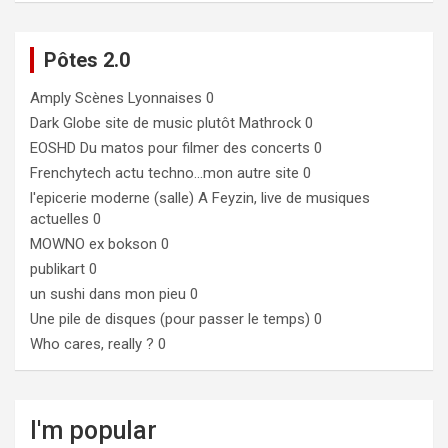
Pôtes 2.0
Amply
Scènes Lyonnaises 0
Dark Globe
site de music plutôt Mathrock 0
EOSHD
Du matos pour filmer des concerts 0
Frenchytech
actu techno…mon autre site 0
l'epicerie moderne (salle)
A Feyzin, live de musiques
actuelles 0
MOWNO ex bokson
0
publikart
0
un sushi dans mon pieu
0
Une pile de disques (pour passer le temps)
0
Who cares, really ?
0
I'm popular