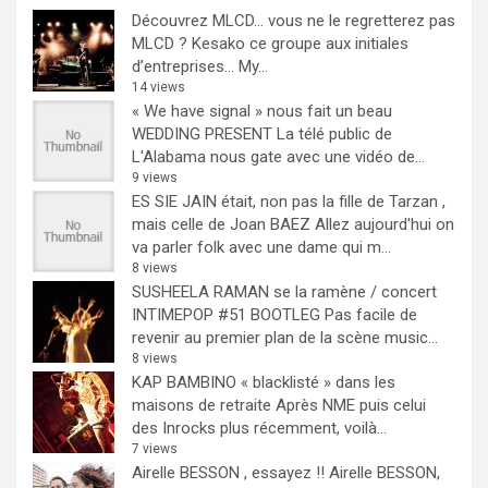
Découvrez MLCD… vous ne le regretterez pas
MLCD ? Kesako ce groupe aux initiales
d’entreprises… My...
14 views
« We have signal » nous fait un beau
WEDDING PRESENT
La télé public de
L'Alabama nous gate avec une vidéo de...
9 views
ES SIE JAIN était, non pas la fille de Tarzan ,
mais celle de Joan BAEZ
Allez aujourd'hui on
va parler folk avec une dame qui m...
8 views
SUSHEELA RAMAN se la ramène / concert
INTIMEPOP #51 BOOTLEG
Pas facile de
revenir au premier plan de la scène music...
8 views
KAP BAMBINO « blacklisté » dans les
maisons de retraite
Après NME puis celui
des Inrocks plus récemment, voilà...
7 views
Airelle BESSON , essayez !!
Airelle BESSON,