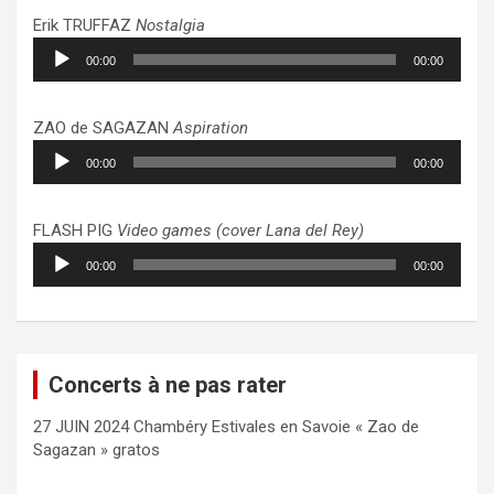
Erik TRUFFAZ
Nostalgia
Lecteur
00:00
00:00
audio
ZAO de SAGAZAN
Aspiration
Lecteur
00:00
00:00
audio
FLASH PIG
Video games (cover Lana del Rey)
Lecteur
00:00
00:00
audio
Concerts à ne pas rater
27 JUIN 2024 Chambéry Estivales en Savoie « Zao de
Sagazan » gratos