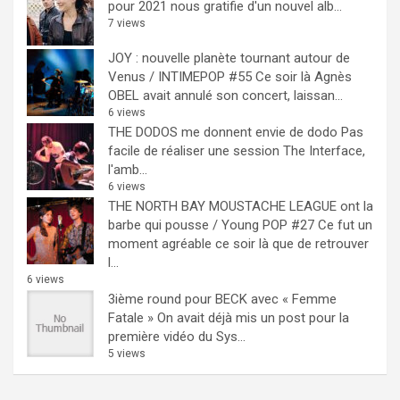
pour 2021 nous gratifie d'un nouvel alb...
7 views
JOY : nouvelle planète tournant autour de
Venus / INTIMEPOP #55
Ce soir là Agnès
OBEL avait annulé son concert, laissan...
6 views
THE DODOS me donnent envie de dodo
Pas
facile de réaliser une session The Interface,
l'amb...
6 views
THE NORTH BAY MOUSTACHE LEAGUE ont la
barbe qui pousse / Young POP #27
Ce fut un
moment agréable ce soir là que de retrouver
l...
6 views
3ième round pour BECK avec « Femme
Fatale »
On avait déjà mis un post pour la
première vidéo du Sys...
5 views