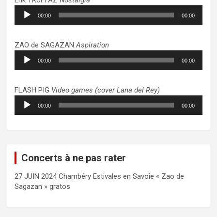
Lecteur
00:00
00:00
audio
ZAO de SAGAZAN
Aspiration
Lecteur
00:00
00:00
audio
FLASH PIG
Video games (cover Lana del Rey)
Lecteur
00:00
00:00
audio
Concerts à ne pas rater
27 JUIN 2024 Chambéry Estivales en Savoie « Zao de
Sagazan » gratos