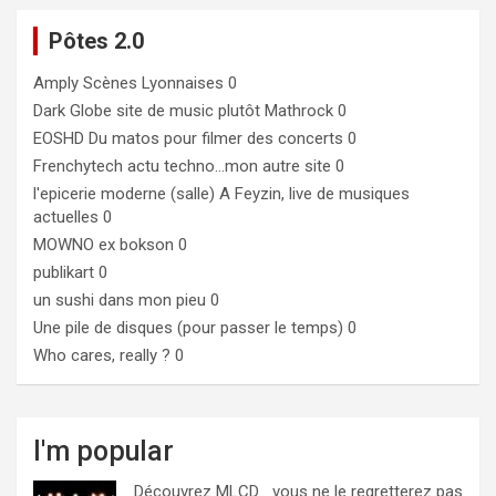
Pôtes 2.0
Amply
Scènes Lyonnaises 0
Dark Globe
site de music plutôt Mathrock 0
EOSHD
Du matos pour filmer des concerts 0
Frenchytech
actu techno…mon autre site 0
l'epicerie moderne (salle)
A Feyzin, live de musiques
actuelles 0
MOWNO ex bokson
0
publikart
0
un sushi dans mon pieu
0
Une pile de disques (pour passer le temps)
0
Who cares, really ?
0
I'm popular
Découvrez MLCD… vous ne le regretterez pas