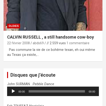
OLDIES
CALVIN RUSSELL , a still handsome cow-boy
22 février 2008
abds69
// 2 559 vues
1 commentaire
Pas commune la vie de ce bohême texan, eh oui même
au Texas ça existe,…
Disques que j’écoute
John SURMAN
Pebble Dance
Lecteur
00:00
00:00
audio
Erik TRUFFAZ
Nostalgia