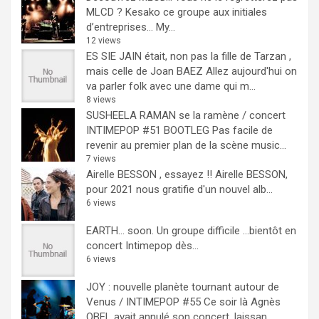
MLCD ? Kesako ce groupe aux initiales
d’entreprises… My...
12 views
ES SIE JAIN était, non pas la fille de Tarzan ,
mais celle de Joan BAEZ
Allez aujourd'hui on
va parler folk avec une dame qui m...
8 views
SUSHEELA RAMAN se la ramène / concert
INTIMEPOP #51 BOOTLEG
Pas facile de
revenir au premier plan de la scène music...
7 views
Airelle BESSON , essayez !!
Airelle BESSON,
pour 2021 nous gratifie d'un nouvel alb...
6 views
EARTH… soon.
Un groupe difficile ...bientôt en
concert Intimepop dès...
6 views
JOY : nouvelle planète tournant autour de
Venus / INTIMEPOP #55
Ce soir là Agnès
OBEL avait annulé son concert, laissan...