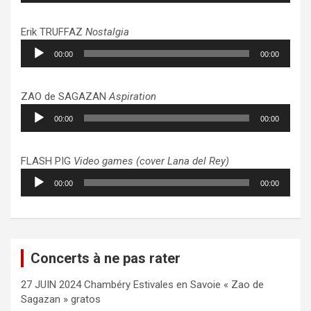
Erik TRUFFAZ
Nostalgia
Lecteur
00:00
00:00
audio
ZAO de SAGAZAN
Aspiration
Lecteur
00:00
00:00
audio
FLASH PIG
Video games (cover Lana del Rey)
Lecteur
00:00
00:00
audio
Concerts à ne pas rater
27 JUIN 2024 Chambéry Estivales en Savoie « Zao de
Sagazan » gratos