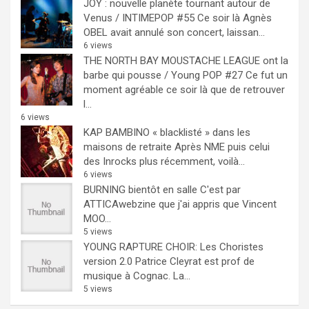
JOY : nouvelle planète tournant autour de
Venus / INTIMEPOP #55
Ce soir là Agnès
OBEL avait annulé son concert, laissan...
6 views
THE NORTH BAY MOUSTACHE LEAGUE ont la
barbe qui pousse / Young POP #27
Ce fut un
moment agréable ce soir là que de retrouver
l...
6 views
KAP BAMBINO « blacklisté » dans les
maisons de retraite
Après NME puis celui
des Inrocks plus récemment, voilà...
6 views
BURNING bientôt en salle
C'est par
ATTICAwebzine que j'ai appris que Vincent
MOO...
5 views
YOUNG RAPTURE CHOIR: Les Choristes
version 2.0
Patrice Cleyrat est prof de
musique à Cognac. La...
5 views