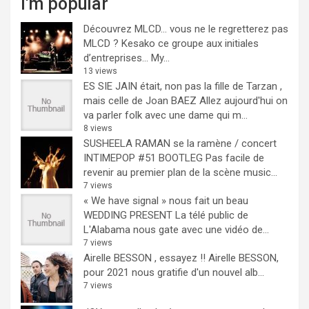
I'm popular
Découvrez MLCD… vous ne le regretterez pas
MLCD ? Kesako ce groupe aux initiales
d’entreprises… My...
13 views
ES SIE JAIN était, non pas la fille de Tarzan ,
mais celle de Joan BAEZ
Allez aujourd'hui on
va parler folk avec une dame qui m...
8 views
SUSHEELA RAMAN se la ramène / concert
INTIMEPOP #51 BOOTLEG
Pas facile de
revenir au premier plan de la scène music...
7 views
« We have signal » nous fait un beau
WEDDING PRESENT
La télé public de
L'Alabama nous gate avec une vidéo de...
7 views
Airelle BESSON , essayez !!
Airelle BESSON,
pour 2021 nous gratifie d'un nouvel alb...
7 views