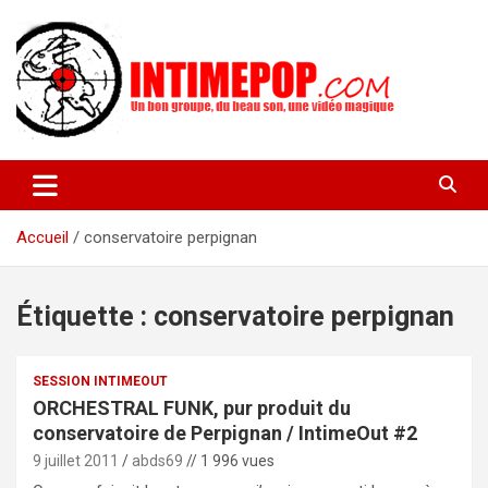
Aller
au
contenu
Un blog avec des sessions live filmées de concerts de musiques
intimepop.com
actuelles pop rock, post-rock, indé sur Lyon. rock pop concert
lyon
Accueil
conservatoire perpignan
Étiquette :
conservatoire perpignan
SESSION INTIMEOUT
ORCHESTRAL FUNK, pur produit du
conservatoire de Perpignan / IntimeOut #2
9 juillet 2011
abds69
// 1 996 vues