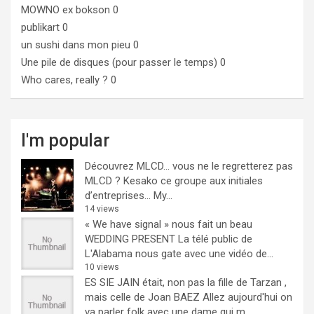
MOWNO ex bokson
0
publikart
0
un sushi dans mon pieu
0
Une pile de disques (pour passer le temps)
0
Who cares, really ?
0
I'm popular
Découvrez MLCD… vous ne le regretterez pas
MLCD ? Kesako ce groupe aux initiales
d’entreprises… My...
14 views
« We have signal » nous fait un beau
WEDDING PRESENT
La télé public de
L'Alabama nous gate avec une vidéo de...
10 views
ES SIE JAIN était, non pas la fille de Tarzan ,
mais celle de Joan BAEZ
Allez aujourd'hui on
va parler folk avec une dame qui m...