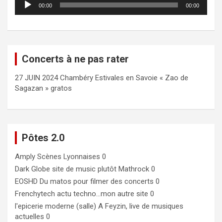
00:00
00:00
audio
Concerts à ne pas rater
27 JUIN 2024 Chambéry Estivales en Savoie « Zao de
Sagazan » gratos
Pôtes 2.0
Amply
Scènes Lyonnaises 0
Dark Globe
site de music plutôt Mathrock 0
EOSHD
Du matos pour filmer des concerts 0
Frenchytech
actu techno…mon autre site 0
l'epicerie moderne (salle)
A Feyzin, live de musiques
actuelles 0