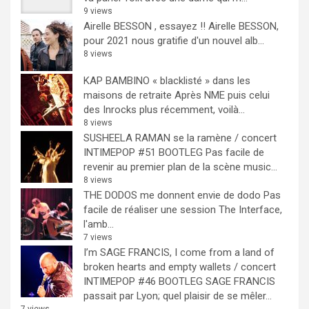
9 views
Airelle BESSON , essayez !!
Airelle BESSON,
pour 2021 nous gratifie d'un nouvel alb...
8 views
KAP BAMBINO « blacklisté » dans les
maisons de retraite
Après NME puis celui
des Inrocks plus récemment, voilà...
8 views
SUSHEELA RAMAN se la ramène / concert
INTIMEPOP #51 BOOTLEG
Pas facile de
revenir au premier plan de la scène music...
8 views
THE DODOS me donnent envie de dodo
Pas
facile de réaliser une session The Interface,
l'amb...
7 views
I’m SAGE FRANCIS, I come from a land of
broken hearts and empty wallets / concert
INTIMEPOP #46 BOOTLEG
SAGE FRANCIS
passait par Lyon; quel plaisir de se mêler...