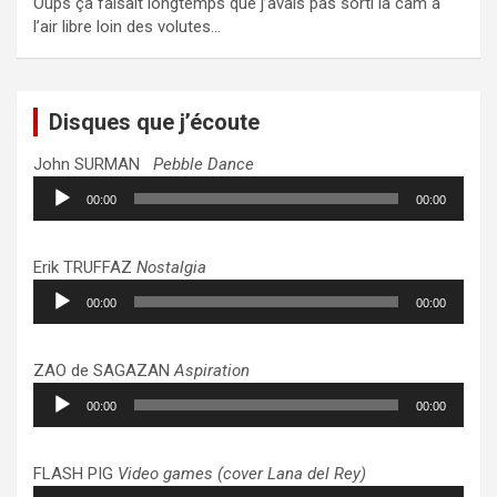
Oups ça faisait longtemps que j’avais pas sorti la cam à
l’air libre loin des volutes…
Disques que j’écoute
John SURMAN
Pebble Dance
Lecteur
00:00
00:00
audio
Erik TRUFFAZ
Nostalgia
Lecteur
00:00
00:00
audio
ZAO de SAGAZAN
Aspiration
Lecteur
00:00
00:00
audio
FLASH PIG
Video games (cover Lana del Rey)
Lecteur