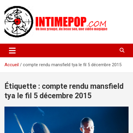
Aller
au
contenu
Un blog avec des sessions live filmées de concerts de musiques
intimepop.com
actuelles pop rock, post-rock, indé sur Lyon. rock pop concert
lyon
Accueil
compte rendu mansfield tya le fil 5 décembre 2015
Étiquette :
compte rendu mansfield
tya le fil 5 décembre 2015