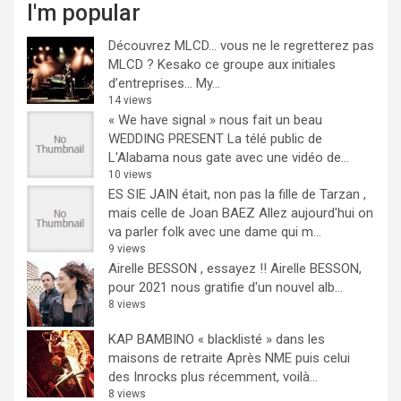
I'm popular
Découvrez MLCD… vous ne le regretterez pas
MLCD ? Kesako ce groupe aux initiales
d’entreprises… My...
14 views
« We have signal » nous fait un beau
WEDDING PRESENT
La télé public de
L'Alabama nous gate avec une vidéo de...
10 views
ES SIE JAIN était, non pas la fille de Tarzan ,
mais celle de Joan BAEZ
Allez aujourd'hui on
va parler folk avec une dame qui m...
9 views
Airelle BESSON , essayez !!
Airelle BESSON,
pour 2021 nous gratifie d'un nouvel alb...
8 views
KAP BAMBINO « blacklisté » dans les
maisons de retraite
Après NME puis celui
des Inrocks plus récemment, voilà...
8 views