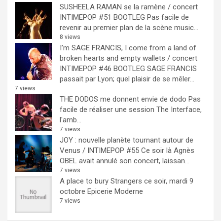
SUSHEELA RAMAN se la ramène / concert
INTIMEPOP #51 BOOTLEG
Pas facile de
revenir au premier plan de la scène music...
8 views
I’m SAGE FRANCIS, I come from a land of
broken hearts and empty wallets / concert
INTIMEPOP #46 BOOTLEG
SAGE FRANCIS
passait par Lyon; quel plaisir de se mêler...
7 views
THE DODOS me donnent envie de dodo
Pas
facile de réaliser une session The Interface,
l'amb...
7 views
JOY : nouvelle planète tournant autour de
Venus / INTIMEPOP #55
Ce soir là Agnès
OBEL avait annulé son concert, laissan...
7 views
A place to bury Strangers ce soir, mardi 9
octobre Epicerie Moderne
7 views