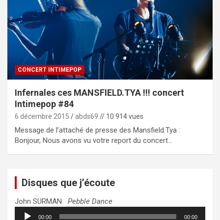
CONCERT INTIMEPOP
Infernales ces MANSFIELD.TYA !!! concert
Intimepop #84
6 décembre 2015
abds69
// 10 914 vues
Message de l’attaché de presse des Mansfield.Tya :
Bonjour, Nous avons vu votre report du concert…
Disques que j’écoute
John SURMAN
Pebble Dance
Lecteur
00:00
00:00