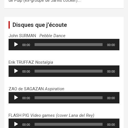
de Pulp (ex-groupe de Jarvis cocker):…
Disques que j’écoute
John SURMAN
Pebble Dance
Lecteur
00:00
00:00
audio
Erik TRUFFAZ
Nostalgia
Lecteur
00:00
00:00
audio
ZAO de SAGAZAN
Aspiration
Lecteur
00:00
00:00
audio
FLASH PIG
Video games (cover Lana del Rey)
Lecteur
00:00
00:00
audio