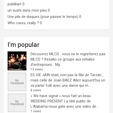
publikart
0
un sushi dans mon pieu
0
Une pile de disques (pour passer le temps)
0
Who cares, really ?
0
I'm popular
Découvrez MLCD… vous ne le regretterez pas
MLCD ? Kesako ce groupe aux initiales
d’entreprises… My...
13 views
ES SIE JAIN était, non pas la fille de Tarzan ,
mais celle de Joan BAEZ
Allez aujourd'hui on
va parler folk avec une dame qui m...
8 views
« We have signal » nous fait un beau
WEDDING PRESENT
La télé public de
L'Alabama nous gate avec une vidéo de...
7 views