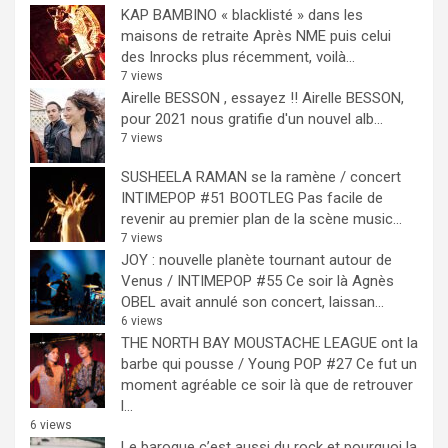
KAP BAMBINO « blacklisté » dans les
maisons de retraite
Après NME puis celui
des Inrocks plus récemment, voilà...
7 views
Airelle BESSON , essayez !!
Airelle BESSON,
pour 2021 nous gratifie d'un nouvel alb...
7 views
SUSHEELA RAMAN se la ramène / concert
INTIMEPOP #51 BOOTLEG
Pas facile de
revenir au premier plan de la scène music...
7 views
JOY : nouvelle planète tournant autour de
Venus / INTIMEPOP #55
Ce soir là Agnès
OBEL avait annulé son concert, laissan...
6 views
THE NORTH BAY MOUSTACHE LEAGUE ont la
barbe qui pousse / Young POP #27
Ce fut un
moment agréable ce soir là que de retrouver
l...
6 views
Le baroque c’est aussi du rock et pourquoi la