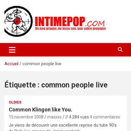
Aller
au
contenu
Un blog avec des sessions live filmées de concerts de musiques
intimepop.com
actuelles pop rock, post-rock, indé sur Lyon. rock pop concert
lyon
Accueil
common people live
Étiquette :
common people live
OLDIES
Common Klingon like You.
15 novembre 2008
maxxxo
// 4 284 vues
4 commentaires
Je viens de découvrir une excellente reprise du tube 90’s