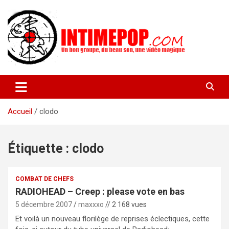
Aller
au
contenu
Un blog avec des sessions live filmées de concerts de musiques
intimepop.com
actuelles pop rock, post-rock, indé sur Lyon. rock pop concert
lyon
Accueil
clodo
Étiquette :
clodo
COMBAT DE CHEFS
RADIOHEAD – Creep : please vote en bas
5 décembre 2007
maxxxo
// 2 168 vues
Et voilà un nouveau florilège de reprises éclectiques, cette