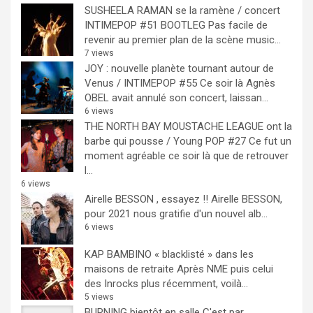
SUSHEELA RAMAN se la ramène / concert
INTIMEPOP #51 BOOTLEG
Pas facile de
revenir au premier plan de la scène music...
7 views
JOY : nouvelle planète tournant autour de
Venus / INTIMEPOP #55
Ce soir là Agnès
OBEL avait annulé son concert, laissan...
6 views
THE NORTH BAY MOUSTACHE LEAGUE ont la
barbe qui pousse / Young POP #27
Ce fut un
moment agréable ce soir là que de retrouver
l...
6 views
Airelle BESSON , essayez !!
Airelle BESSON,
pour 2021 nous gratifie d'un nouvel alb...
6 views
KAP BAMBINO « blacklisté » dans les
maisons de retraite
Après NME puis celui
des Inrocks plus récemment, voilà...
5 views
BURNING bientôt en salle
C'est par