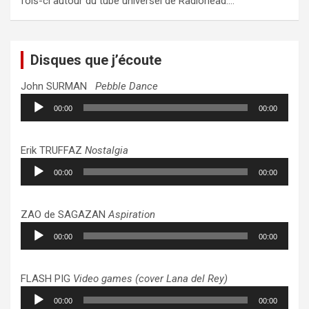
fois-ci autour du tube universel de Radiohead:…
Disques que j’écoute
John SURMAN
Pebble Dance
Lecteur
00:00
00:00
audio
Erik TRUFFAZ
Nostalgia
Lecteur
00:00
00:00
audio
ZAO de SAGAZAN
Aspiration
Lecteur
00:00
00:00
audio
FLASH PIG
Video games (cover Lana del Rey)
Lecteur
00:00
00:00
audio