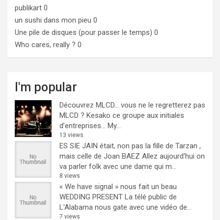
publikart
0
un sushi dans mon pieu
0
Une pile de disques (pour passer le temps)
0
Who cares, really ?
0
I'm popular
Découvrez MLCD… vous ne le regretterez pas
MLCD ? Kesako ce groupe aux initiales
d’entreprises… My...
13 views
ES SIE JAIN était, non pas la fille de Tarzan ,
mais celle de Joan BAEZ
Allez aujourd'hui on
va parler folk avec une dame qui m...
8 views
« We have signal » nous fait un beau
WEDDING PRESENT
La télé public de
L'Alabama nous gate avec une vidéo de...
7 views