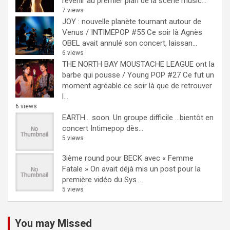
revenir au premier plan de la scène music...
7 views
JOY : nouvelle planète tournant autour de
Venus / INTIMEPOP #55
Ce soir là Agnès
OBEL avait annulé son concert, laissan...
6 views
THE NORTH BAY MOUSTACHE LEAGUE ont la
barbe qui pousse / Young POP #27
Ce fut un
moment agréable ce soir là que de retrouver
l...
6 views
EARTH… soon.
Un groupe difficile ...bientôt en
concert Intimepop dès...
5 views
3ième round pour BECK avec « Femme
Fatale »
On avait déjà mis un post pour la
première vidéo du Sys...
5 views
You may Missed