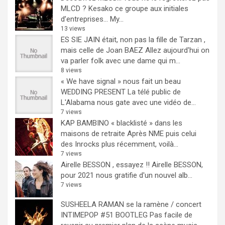
MLCD ? Kesako ce groupe aux initiales
d’entreprises… My...
13 views
ES SIE JAIN était, non pas la fille de Tarzan ,
mais celle de Joan BAEZ
Allez aujourd'hui on
va parler folk avec une dame qui m...
8 views
« We have signal » nous fait un beau
WEDDING PRESENT
La télé public de
L'Alabama nous gate avec une vidéo de...
7 views
KAP BAMBINO « blacklisté » dans les
maisons de retraite
Après NME puis celui
des Inrocks plus récemment, voilà...
7 views
Airelle BESSON , essayez !!
Airelle BESSON,
pour 2021 nous gratifie d'un nouvel alb...
7 views
SUSHEELA RAMAN se la ramène / concert
INTIMEPOP #51 BOOTLEG
Pas facile de