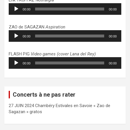
Lecteur
00:00
00:00
audio
ZAO de SAGAZAN
Aspiration
Lecteur
00:00
00:00
audio
FLASH PIG
Video games (cover Lana del Rey)
Lecteur
00:00
00:00
audio
Concerts à ne pas rater
27 JUIN 2024 Chambéry Estivales en Savoie « Zao de
Sagazan » gratos