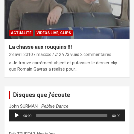
ACTUALITÉ
VIDÉOS LIVE, CLIPS
La chasse aux rouquins !!!
28 avril 2010
maxxxo
// 2 973 vues
2 commentaires
> Je trouve carrément abject et putassier le dernier clip
que Romain Gavras a réalisé pour…
Disques que j’écoute
John SURMAN
Pebble Dance
Lecteur
00:00
00:00
audio
Erik TRUFFAZ
Nostalgia