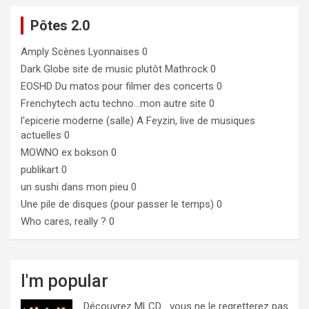
Pôtes 2.0
Amply
Scènes Lyonnaises 0
Dark Globe
site de music plutôt Mathrock 0
EOSHD
Du matos pour filmer des concerts 0
Frenchytech
actu techno…mon autre site 0
l'epicerie moderne (salle)
A Feyzin, live de musiques
actuelles 0
MOWNO ex bokson
0
publikart
0
un sushi dans mon pieu
0
Une pile de disques (pour passer le temps)
0
Who cares, really ?
0
I'm popular
Découvrez MLCD… vous ne le regretterez pas