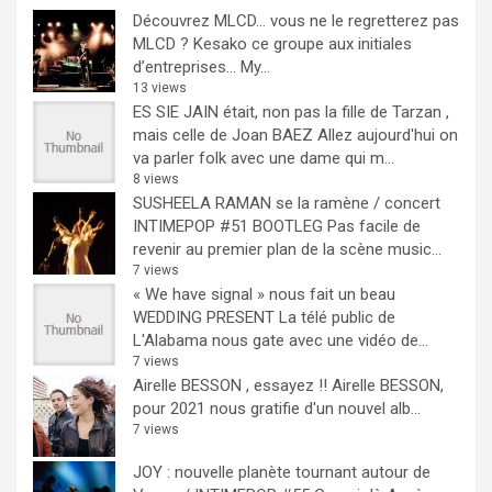
Découvrez MLCD… vous ne le regretterez pas
MLCD ? Kesako ce groupe aux initiales
d’entreprises… My...
13 views
ES SIE JAIN était, non pas la fille de Tarzan ,
mais celle de Joan BAEZ
Allez aujourd'hui on
va parler folk avec une dame qui m...
8 views
SUSHEELA RAMAN se la ramène / concert
INTIMEPOP #51 BOOTLEG
Pas facile de
revenir au premier plan de la scène music...
7 views
« We have signal » nous fait un beau
WEDDING PRESENT
La télé public de
L'Alabama nous gate avec une vidéo de...
7 views
Airelle BESSON , essayez !!
Airelle BESSON,
pour 2021 nous gratifie d'un nouvel alb...
7 views
JOY : nouvelle planète tournant autour de