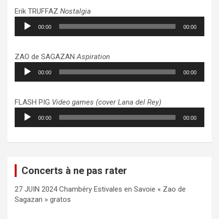
Erik TRUFFAZ
Nostalgia
Lecteur
00:00
00:00
audio
ZAO de SAGAZAN
Aspiration
Lecteur
00:00
00:00
audio
FLASH PIG
Video games (cover Lana del Rey)
Lecteur
00:00
00:00
audio
Concerts à ne pas rater
27 JUIN 2024 Chambéry Estivales en Savoie « Zao de
Sagazan » gratos