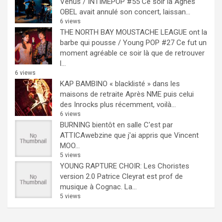
Venus / INTIMEPOP #55
Ce soir là Agnès
OBEL avait annulé son concert, laissan...
6 views
THE NORTH BAY MOUSTACHE LEAGUE ont la
barbe qui pousse / Young POP #27
Ce fut un
moment agréable ce soir là que de retrouver
l...
6 views
KAP BAMBINO « blacklisté » dans les
maisons de retraite
Après NME puis celui
des Inrocks plus récemment, voilà...
6 views
BURNING bientôt en salle
C'est par
ATTICAwebzine que j'ai appris que Vincent
MOO...
5 views
YOUNG RAPTURE CHOIR: Les Choristes
version 2.0
Patrice Cleyrat est prof de
musique à Cognac. La...
5 views