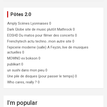
Pôtes 2.0
Amply
Scènes Lyonnaises 0
Dark Globe
site de music plutôt Mathrock 0
EOSHD
Du matos pour filmer des concerts 0
Frenchytech
actu techno…mon autre site 0
l'epicerie moderne (salle)
A Feyzin, live de musiques
actuelles 0
MOWNO ex bokson
0
publikart
0
un sushi dans mon pieu
0
Une pile de disques (pour passer le temps)
0
Who cares, really ?
0
I'm popular