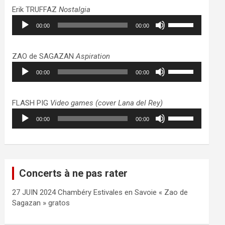
haut/bas
Erik TRUFFAZ
Nostalgia
pour
Lecteur
Utilisez
augmenter
00:00
00:00
audio
les
ou
flèches
diminuer
haut/bas
ZAO de SAGAZAN
Aspiration
le
pour
Lecteur
Utilisez
volume.
augmenter
00:00
00:00
audio
les
ou
flèches
diminuer
haut/bas
FLASH PIG
Video games (cover Lana del Rey)
le
pour
Lecteur
Utilisez
volume.
augmenter
00:00
00:00
audio
les
ou
flèches
diminuer
haut/bas
le
pour
volume.
augmenter
Concerts à ne pas rater
ou
diminuer
27 JUIN 2024 Chambéry Estivales en Savoie « Zao de
le
Sagazan » gratos
volume.