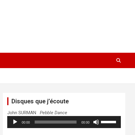
Disques que j’écoute
John SURMAN
Pebble Dance
Lecteur
Utilisez
00:00
00:00
audio
les
flèches