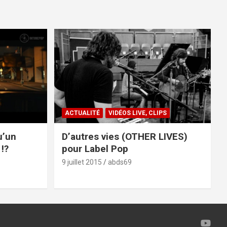
ACTUALITÉ
VIDÉOS LIVE, CLIPS
u’un
D’autres vies (OTHER LIVES)
!?
pour Label Pop
9 juillet 2015
abds69