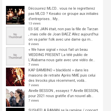
Découvrez MLCD… vous ne le regretterez
pas
MLCD ? Kesako ce groupe aux initiales
d’entreprises… My...
13 views
ES SIE JAIN était, non pas la fille de Tarzan
, mais celle de Joan BAEZ
Allez aujourd'hui
on va parler folk avec une dame qui m...
8 views
« We have signal » nous fait un beau
WEDDING PRESENT
La télé public de
L'Alabama nous gate avec une vidéo de...
7 views
KAP BAMBINO « blacklisté » dans les
maisons de retraite
Après NME puis celui
des Inrocks plus récemment, voilà...
7 views
Airelle BESSON , essayez !!
Airelle BESSON,
pour 2021 nous gratifie d'un nouvel alb...
7 views
SUSHEELA RAMAN se la ramène / concert