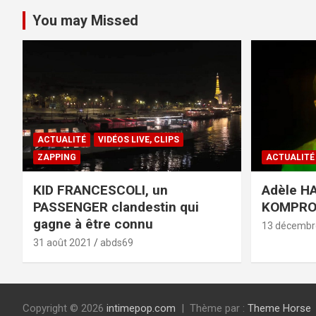
You may Missed
ACTUALITÉ
VIDÉOS LIVE, CLIPS
ZAPPING
ACTUALITÉ
KID FRANCESCOLI, un
Adèle HA
PASSENGER clandestin qui
KOMPR
gagne à être connu
13 décembr
31 août 2021
abds69
Copyright © 2026
intimepop.com
Thème par :
Theme Horse