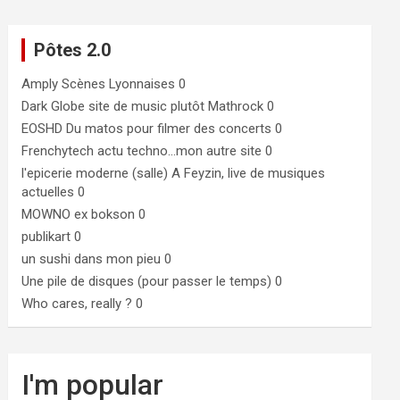
Pôtes 2.0
Amply
Scènes Lyonnaises 0
Dark Globe
site de music plutôt Mathrock 0
EOSHD
Du matos pour filmer des concerts 0
Frenchytech
actu techno…mon autre site 0
l'epicerie moderne (salle)
A Feyzin, live de musiques
actuelles 0
MOWNO ex bokson
0
publikart
0
un sushi dans mon pieu
0
Une pile de disques (pour passer le temps)
0
Who cares, really ?
0
I'm popular