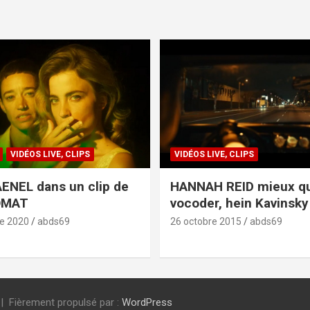
VIDÉOS LIVE, CLIPS
VIDÉOS LIVE, CLIPS
ENEL dans un clip de
HANNAH REID mieux q
OMAT
vocoder, hein Kavinsky 
e 2020
abds69
26 octobre 2015
abds69
Fièrement propulsé par :
WordPress