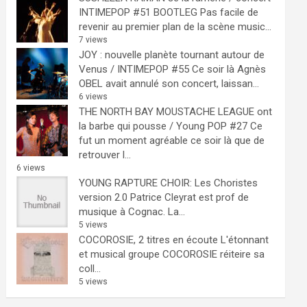
INTIMEPOP #51 BOOTLEG
Pas facile de
revenir au premier plan de la scène music...
7 views
JOY : nouvelle planète tournant autour de
Venus / INTIMEPOP #55
Ce soir là Agnès
OBEL avait annulé son concert, laissan...
6 views
THE NORTH BAY MOUSTACHE LEAGUE ont
la barbe qui pousse / Young POP #27
Ce
fut un moment agréable ce soir là que de
retrouver l...
6 views
YOUNG RAPTURE CHOIR: Les Choristes
version 2.0
Patrice Cleyrat est prof de
musique à Cognac. La...
5 views
COCOROSIE, 2 titres en écoute
L'étonnant
et musical groupe COCOROSIE réiteire sa
coll...
5 views