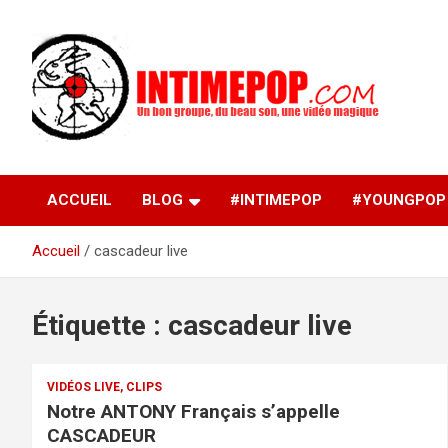
Aller
au
contenu
Un blog avec des sessions live filmées de concerts de
intimepop.com
musiques actuelles pop rock, post-rock, indé sur Lyon. rock po
concert lyon
ACCUEIL
BLOG
#INTIMEPOP
#YOUNGPOP
Accueil
cascadeur live
Étiquette :
cascadeur live
VIDÉOS LIVE, CLIPS
Notre ANTONY Français s’appelle
CASCADEUR