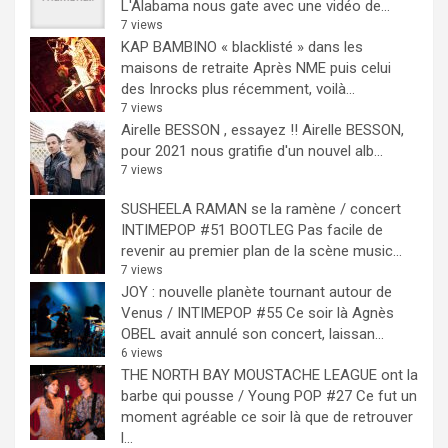
L'Alabama nous gate avec une vidéo de...
7 views
KAP BAMBINO « blacklisté » dans les
maisons de retraite
Après NME puis celui
des Inrocks plus récemment, voilà...
7 views
Airelle BESSON , essayez !!
Airelle BESSON,
pour 2021 nous gratifie d'un nouvel alb...
7 views
SUSHEELA RAMAN se la ramène / concert
INTIMEPOP #51 BOOTLEG
Pas facile de
revenir au premier plan de la scène music...
7 views
JOY : nouvelle planète tournant autour de
Venus / INTIMEPOP #55
Ce soir là Agnès
OBEL avait annulé son concert, laissan...
6 views
THE NORTH BAY MOUSTACHE LEAGUE ont la
barbe qui pousse / Young POP #27
Ce fut un
moment agréable ce soir là que de retrouver
l...