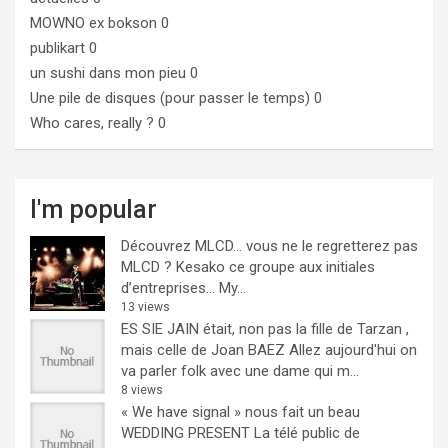
MOWNO ex bokson
0
publikart
0
un sushi dans mon pieu
0
Une pile de disques (pour passer le temps)
0
Who cares, really ?
0
I'm popular
Découvrez MLCD… vous ne le regretterez pas
MLCD ? Kesako ce groupe aux initiales
d’entreprises… My...
13 views
ES SIE JAIN était, non pas la fille de Tarzan ,
mais celle de Joan BAEZ
Allez aujourd'hui on
va parler folk avec une dame qui m...
8 views
« We have signal » nous fait un beau
WEDDING PRESENT
La télé public de