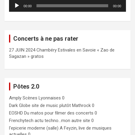
Lecteur
00:00
00:00
audio
Concerts à ne pas rater
27 JUIN 2024 Chambéry Estivales en Savoie « Zao de
Sagazan » gratos
Pôtes 2.0
Amply
Scènes Lyonnaises 0
Dark Globe
site de music plutôt Mathrock 0
EOSHD
Du matos pour filmer des concerts 0
Frenchytech
actu techno…mon autre site 0
l'epicerie moderne (salle)
A Feyzin, live de musiques
actuelles 0