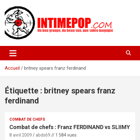
Aller
au
contenu
Un blog avec des sessions live filmées de concerts de musiques
intimepop.com
actuelles pop rock, post-rock, indé sur Lyon. rock pop concert
lyon
Accueil
britney spears franz ferdinand
Étiquette :
britney spears franz
ferdinand
COMBAT DE CHEFS
Combat de chefs : Franz FERDINAND vs SLIIMY
8 avril 2009
abds69
// 1 584 vues