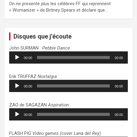
On ne presente plus les célèbres FF qui reprennent
« Womanizer » de Britney Spears et déclare que…
Disques que j’écoute
John SURMAN
Pebble Dance
Lecteur
00:00
00:00
audio
Erik TRUFFAZ
Nostalgia
Lecteur
00:00
00:00
audio
ZAO de SAGAZAN
Aspiration
Lecteur
00:00
00:00
audio
FLASH PIG
Video games (cover Lana del Rey)