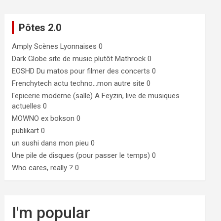
Pôtes 2.0
Amply
Scènes Lyonnaises 0
Dark Globe
site de music plutôt Mathrock 0
EOSHD
Du matos pour filmer des concerts 0
Frenchytech
actu techno…mon autre site 0
l'epicerie moderne (salle)
A Feyzin, live de musiques
actuelles 0
MOWNO ex bokson
0
publikart
0
un sushi dans mon pieu
0
Une pile de disques (pour passer le temps)
0
Who cares, really ?
0
I'm popular