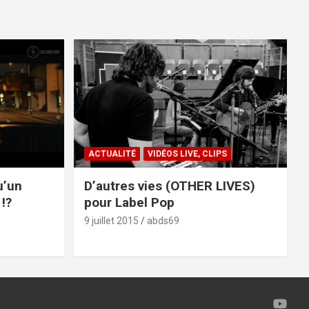
ACTUALITÉ
VIDÉOS LIVE, CLIPS
u’un
D’autres vies (OTHER LIVES)
!?
pour Label Pop
9 juillet 2015
abds69