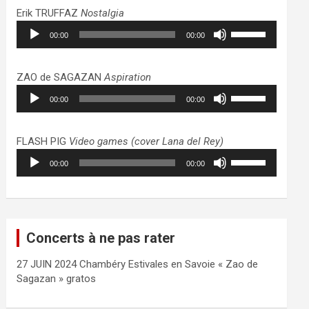
haut/bas
Erik TRUFFAZ
Nostalgia
pour
Lecteur
Utilisez
augmenter
00:00
00:00
audio
les
ou
flèches
diminuer
haut/bas
ZAO de SAGAZAN
Aspiration
le
pour
Lecteur
Utilisez
volume.
augmenter
00:00
00:00
audio
les
ou
flèches
diminuer
haut/bas
FLASH PIG
Video games (cover Lana del Rey)
le
pour
Lecteur
Utilisez
volume.
augmenter
00:00
00:00
audio
les
ou
flèches
diminuer
haut/bas
le
pour
volume.
augmenter
Concerts à ne pas rater
ou
diminuer
27 JUIN 2024 Chambéry Estivales en Savoie « Zao de
le
Sagazan » gratos
volume.