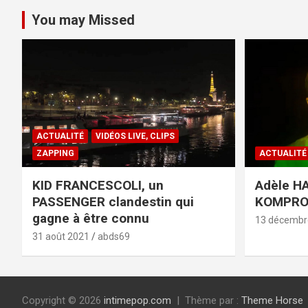
You may Missed
ACTUALITÉ
VIDÉOS LIVE, CLIPS
ZAPPING
ACTUALITÉ
KID FRANCESCOLI, un
Adèle HA
PASSENGER clandestin qui
KOMPR
gagne à être connu
13 décembr
31 août 2021
abds69
Copyright © 2026
intimepop.com
Thème par :
Theme Horse