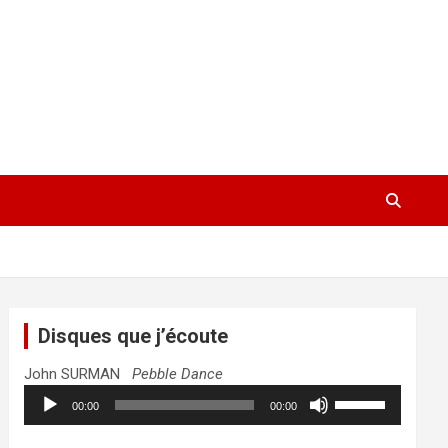
Disques que j’écoute
John SURMAN
Pebble Dance
Lecteur
Utilisez
00:00
00:00
audio
les
flèches