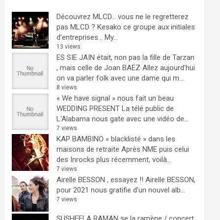
Découvrez MLCD… vous ne le regretterez
pas
MLCD ? Kesako ce groupe aux initiales
d’entreprises… My...
13 views
ES SIE JAIN était, non pas la fille de Tarzan
, mais celle de Joan BAEZ
Allez aujourd'hui
on va parler folk avec une dame qui m...
8 views
« We have signal » nous fait un beau
WEDDING PRESENT
La télé public de
L'Alabama nous gate avec une vidéo de...
7 views
KAP BAMBINO « blacklisté » dans les
maisons de retraite
Après NME puis celui
des Inrocks plus récemment, voilà...
7 views
Airelle BESSON , essayez !!
Airelle BESSON,
pour 2021 nous gratifie d'un nouvel alb...
7 views
SUSHEELA RAMAN se la ramène / concert