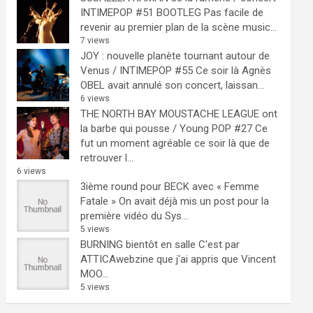
INTIMEPOP #51 BOOTLEG
Pas facile de
revenir au premier plan de la scène music...
7 views
JOY : nouvelle planète tournant autour de
Venus / INTIMEPOP #55
Ce soir là Agnès
OBEL avait annulé son concert, laissan...
6 views
THE NORTH BAY MOUSTACHE LEAGUE ont
la barbe qui pousse / Young POP #27
Ce
fut un moment agréable ce soir là que de
retrouver l...
6 views
3ième round pour BECK avec « Femme
Fatale »
On avait déjà mis un post pour la
première vidéo du Sys...
5 views
BURNING bientôt en salle
C'est par
ATTICAwebzine que j'ai appris que Vincent
MOO...
5 views