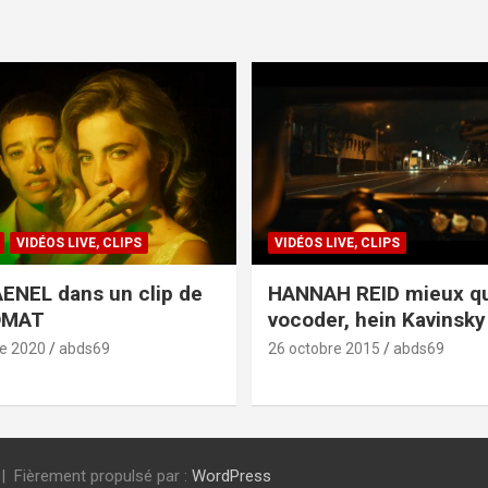
VIDÉOS LIVE, CLIPS
VIDÉOS LIVE, CLIPS
ENEL dans un clip de
HANNAH REID mieux q
OMAT
vocoder, hein Kavinsky 
e 2020
abds69
26 octobre 2015
abds69
Fièrement propulsé par :
WordPress