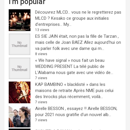
I'm popular
Découvrez MLCD… vous ne le regretterez pas
MLCD ? Kesako ce groupe aux initiales
d’entreprises… My...
13 views
ES SIE JAIN était, non pas la fille de Tarzan ,
mais celle de Joan BAEZ
Allez aujourd'hui on
va parler folk avec une dame qui m...
8 views
« We have signal » nous fait un beau
WEDDING PRESENT
La télé public de
L'Alabama nous gate avec une vidéo de...
7 views
KAP BAMBINO « blacklisté » dans les
maisons de retraite
Après NME puis celui
des Inrocks plus récemment, voilà...
7 views
Airelle BESSON , essayez !!
Airelle BESSON,
pour 2021 nous gratifie d'un nouvel alb...
7 views