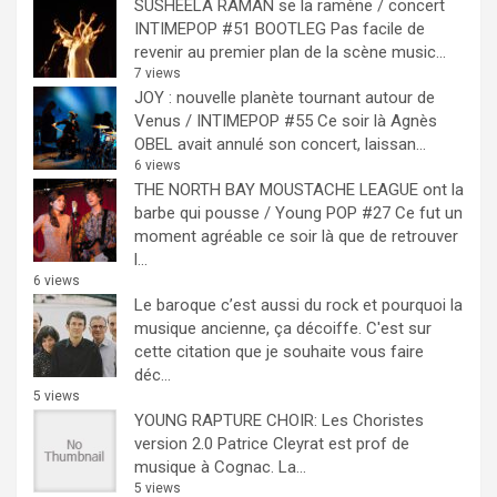
SUSHEELA RAMAN se la ramène / concert
INTIMEPOP #51 BOOTLEG
Pas facile de
revenir au premier plan de la scène music...
7 views
JOY : nouvelle planète tournant autour de
Venus / INTIMEPOP #55
Ce soir là Agnès
OBEL avait annulé son concert, laissan...
6 views
THE NORTH BAY MOUSTACHE LEAGUE ont la
barbe qui pousse / Young POP #27
Ce fut un
moment agréable ce soir là que de retrouver
l...
6 views
Le baroque c’est aussi du rock et pourquoi la
musique ancienne, ça décoiffe.
C'est sur
cette citation que je souhaite vous faire
déc...
5 views
YOUNG RAPTURE CHOIR: Les Choristes
version 2.0
Patrice Cleyrat est prof de
musique à Cognac. La...
5 views