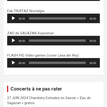
Erik TRUFFAZ
Nostalgia
Lecteur
00:00
00:00
audio
ZAO de SAGAZAN
Aspiration
Lecteur
00:00
00:00
audio
FLASH PIG
Video games (cover Lana del Rey)
Lecteur
00:00
00:00
audio
Concerts à ne pas rater
27 JUIN 2024 Chambéry Estivales en Savoie « Zao de
Sagazan » gratos