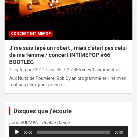
CONCERT INTIMEPOP
J’me suis tapé un robert , mais c’était pas celui
de ma femme / concert INTIMEPOP #66
BOOTLEG
4 septembre 2012
abds69
// 2 485 vues
1 commentaire
Aux Nuits de Fourvière, Bob Dylan programmé et il ne m’en
faut pas deux pour prendre…
Disques que j’écoute
John SURMAN
Pebble Dance
Lecteur
00:00
00:00
audio