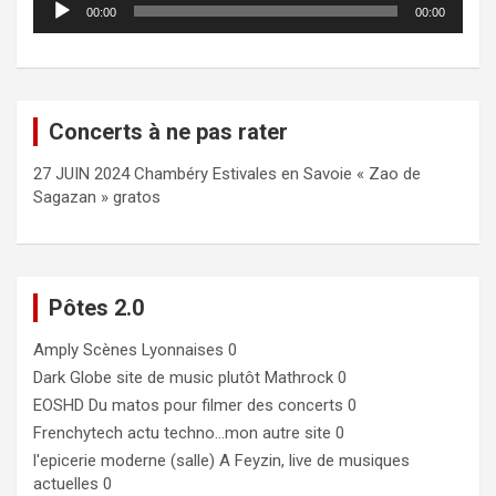
00:00
00:00
audio
Concerts à ne pas rater
27 JUIN 2024 Chambéry Estivales en Savoie « Zao de
Sagazan » gratos
Pôtes 2.0
Amply
Scènes Lyonnaises 0
Dark Globe
site de music plutôt Mathrock 0
EOSHD
Du matos pour filmer des concerts 0
Frenchytech
actu techno…mon autre site 0
l'epicerie moderne (salle)
A Feyzin, live de musiques
actuelles 0