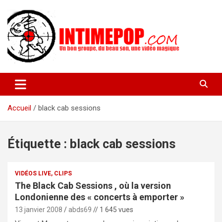
Aller
au
contenu
Un blog avec des sessions live filmées de concerts de musiques
intimepop.com
actuelles pop rock, post-rock, indé sur Lyon. rock pop concert
lyon
Accueil
black cab sessions
Étiquette :
black cab sessions
VIDÉOS LIVE, CLIPS
The Black Cab Sessions , où la version
Londonienne des « concerts à emporter »
13 janvier 2008
abds69
// 1 645 vues