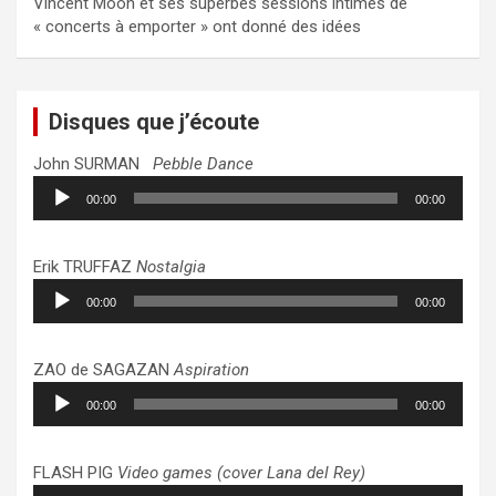
Vincent Moon et ses superbes sessions intimes de
« concerts à emporter » ont donné des idées
Disques que j’écoute
John SURMAN
Pebble Dance
Lecteur
00:00
00:00
audio
Erik TRUFFAZ
Nostalgia
Lecteur
00:00
00:00
audio
ZAO de SAGAZAN
Aspiration
Lecteur
00:00
00:00
audio
FLASH PIG
Video games (cover Lana del Rey)
Lecteur