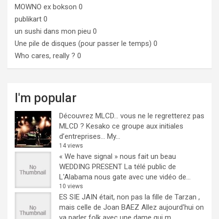
MOWNO ex bokson
0
publikart
0
un sushi dans mon pieu
0
Une pile de disques (pour passer le temps)
0
Who cares, really ?
0
I'm popular
Découvrez MLCD… vous ne le regretterez pas
MLCD ? Kesako ce groupe aux initiales
d’entreprises… My...
14 views
« We have signal » nous fait un beau
WEDDING PRESENT
La télé public de
L'Alabama nous gate avec une vidéo de...
10 views
ES SIE JAIN était, non pas la fille de Tarzan ,
mais celle de Joan BAEZ
Allez aujourd'hui on
va parler folk avec une dame qui m...