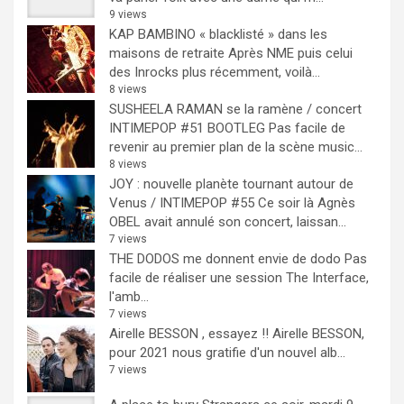
9 views
KAP BAMBINO « blacklisté » dans les
maisons de retraite
Après NME puis celui
des Inrocks plus récemment, voilà...
8 views
SUSHEELA RAMAN se la ramène / concert
INTIMEPOP #51 BOOTLEG
Pas facile de
revenir au premier plan de la scène music...
8 views
JOY : nouvelle planète tournant autour de
Venus / INTIMEPOP #55
Ce soir là Agnès
OBEL avait annulé son concert, laissan...
7 views
THE DODOS me donnent envie de dodo
Pas
facile de réaliser une session The Interface,
l'amb...
7 views
Airelle BESSON , essayez !!
Airelle BESSON,
pour 2021 nous gratifie d'un nouvel alb...
7 views