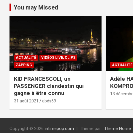
You may Missed
ACTUALITÉ
VIDÉOS LIVE, CLIPS
ZAPPING
ACTUALITÉ
KID FRANCESCOLI, un
Adèle HA
PASSENGER clandestin qui
KOMPR
gagne à être connu
13 décembr
31 août 2021
abds69
Copyright © 2026
intimepop.com
Thème par :
Theme Horse