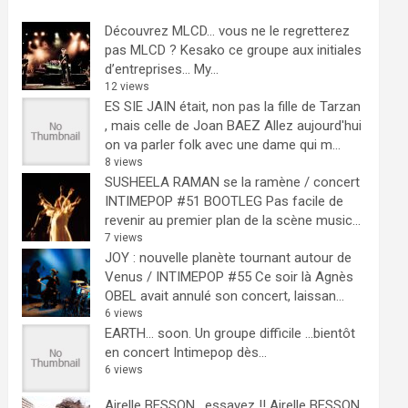
Découvrez MLCD… vous ne le regretterez
pas
MLCD ? Kesako ce groupe aux initiales
d’entreprises… My...
12 views
ES SIE JAIN était, non pas la fille de Tarzan
, mais celle de Joan BAEZ
Allez aujourd'hui
on va parler folk avec une dame qui m...
8 views
SUSHEELA RAMAN se la ramène / concert
INTIMEPOP #51 BOOTLEG
Pas facile de
revenir au premier plan de la scène music...
7 views
JOY : nouvelle planète tournant autour de
Venus / INTIMEPOP #55
Ce soir là Agnès
OBEL avait annulé son concert, laissan...
6 views
EARTH… soon.
Un groupe difficile ...bientôt
en concert Intimepop dès...
6 views
Airelle BESSON , essayez !!
Airelle BESSON,