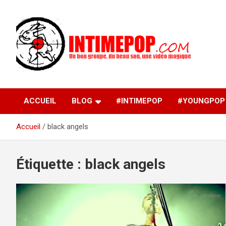
Aller
au
contenu
Un blog avec des sessions live filmées de concerts de
intimepop.com
musiques actuelles pop rock, post-rock, indé sur Lyon. rock po
concert lyon
ACCUEIL
BLOG
#INTIMEPOP
#YOUNGPOP
Accueil
black angels
Étiquette :
black angels