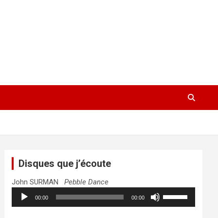
Disques que j’écoute
John SURMAN
Pebble Dance
Lecteur
Utilisez
00:00
00:00
audio
les
flèches