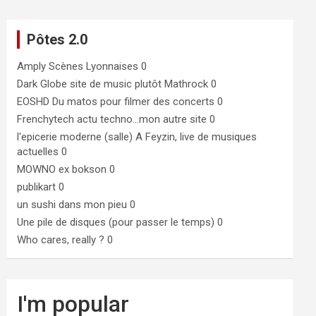
Pôtes 2.0
Amply
Scènes Lyonnaises 0
Dark Globe
site de music plutôt Mathrock 0
EOSHD
Du matos pour filmer des concerts 0
Frenchytech
actu techno…mon autre site 0
l'epicerie moderne (salle)
A Feyzin, live de musiques
actuelles 0
MOWNO ex bokson
0
publikart
0
un sushi dans mon pieu
0
Une pile de disques (pour passer le temps)
0
Who cares, really ?
0
I'm popular