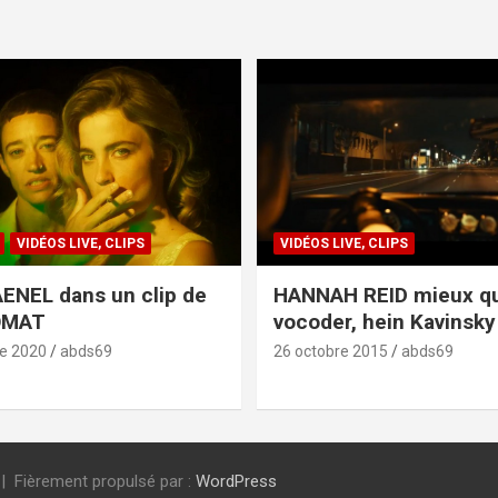
VIDÉOS LIVE, CLIPS
VIDÉOS LIVE, CLIPS
ENEL dans un clip de
HANNAH REID mieux q
OMAT
vocoder, hein Kavinsky 
e 2020
abds69
26 octobre 2015
abds69
Fièrement propulsé par :
WordPress