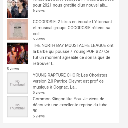
pour 2021 nous gratifie d'un nouvel alb...
6 views
COCOROSIE, 2 titres en écoute
L'étonnant
et musical groupe COCOROSIE réiteire sa
coll...
5 views
THE NORTH BAY MOUSTACHE LEAGUE ont
la barbe qui pousse / Young POP #27
Ce
fut un moment agréable ce soir là que de
retrouver l...
5 views
YOUNG RAPTURE CHOIR: Les Choristes
version 2.0
Patrice Cleyrat est prof de
musique à Cognac. La...
5 views
Common Klingon like You.
Je viens de
découvrir une excellente reprise du tube
90...
5 views