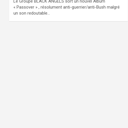
Le Groupe BLACK ANGELS sort un nouvel Album
« Passover » , résolument anti-guerrier/anti-Bush malgré
un son redoutable…