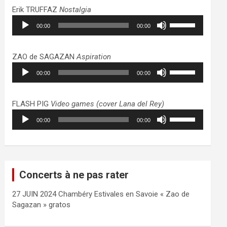
haut/bas
Erik TRUFFAZ
Nostalgia
pour
Lecteur
Utilisez
augmenter
00:00
00:00
audio
les
ou
flèches
diminuer
haut/bas
ZAO de SAGAZAN
Aspiration
le
pour
Lecteur
Utilisez
volume.
augmenter
00:00
00:00
audio
les
ou
flèches
diminuer
haut/bas
FLASH PIG
Video games (cover Lana del Rey)
le
pour
Lecteur
Utilisez
volume.
augmenter
00:00
00:00
audio
les
ou
flèches
diminuer
haut/bas
le
pour
volume.
augmenter
Concerts à ne pas rater
ou
diminuer
27 JUIN 2024 Chambéry Estivales en Savoie « Zao de
le
Sagazan » gratos
volume.