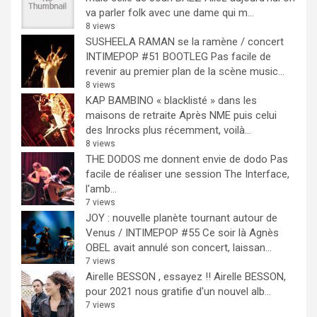
va parler folk avec une dame qui m...
8 views
SUSHEELA RAMAN se la ramène / concert
INTIMEPOP #51 BOOTLEG
Pas facile de
revenir au premier plan de la scène music...
8 views
KAP BAMBINO « blacklisté » dans les
maisons de retraite
Après NME puis celui
des Inrocks plus récemment, voilà...
8 views
THE DODOS me donnent envie de dodo
Pas
facile de réaliser une session The Interface,
l'amb...
7 views
JOY : nouvelle planète tournant autour de
Venus / INTIMEPOP #55
Ce soir là Agnès
OBEL avait annulé son concert, laissan...
7 views
Airelle BESSON , essayez !!
Airelle BESSON,
pour 2021 nous gratifie d'un nouvel alb...
7 views