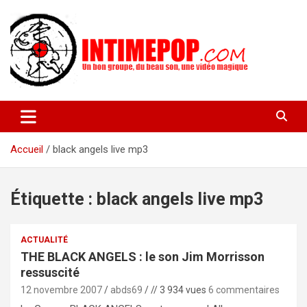
Aller
au
contenu
Un blog avec des sessions live filmées de concerts de musiques
intimepop.com
actuelles pop rock, post-rock, indé sur Lyon. rock pop concert
lyon
Accueil
black angels live mp3
Étiquette :
black angels live mp3
ACTUALITÉ
THE BLACK ANGELS : le son Jim Morrisson
ressuscité
12 novembre 2007
abds69
// 3 934 vues
6 commentaires