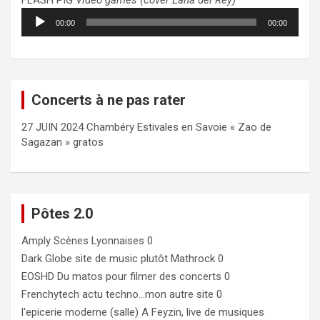
FLASH PIG
Video games (cover Lana del Rey)
Lecteur
00:00
00:00
audio
Concerts à ne pas rater
27 JUIN 2024 Chambéry Estivales en Savoie « Zao de
Sagazan » gratos
Pôtes 2.0
Amply
Scènes Lyonnaises 0
Dark Globe
site de music plutôt Mathrock 0
EOSHD
Du matos pour filmer des concerts 0
Frenchytech
actu techno…mon autre site 0
l'epicerie moderne (salle)
A Feyzin, live de musiques