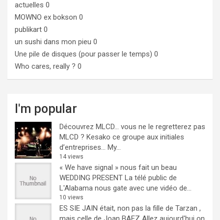
actuelles 0
MOWNO ex bokson
0
publikart
0
un sushi dans mon pieu
0
Une pile de disques (pour passer le temps)
0
Who cares, really ?
0
I'm popular
Découvrez MLCD… vous ne le regretterez pas
MLCD ? Kesako ce groupe aux initiales
d’entreprises… My...
14 views
« We have signal » nous fait un beau
WEDDING PRESENT
La télé public de
L'Alabama nous gate avec une vidéo de...
10 views
ES SIE JAIN était, non pas la fille de Tarzan ,
mais celle de Joan BAEZ
Allez aujourd'hui on