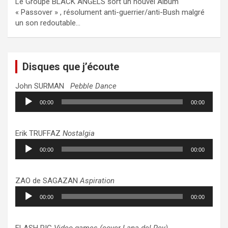
Le Groupe BLACK ANGELS sort un nouvel Album
« Passover » , résolument anti-guerrier/anti-Bush malgré
un son redoutable…
Disques que j’écoute
John SURMAN
Pebble Dance
Lecteur
00:00
00:00
audio
Erik TRUFFAZ
Nostalgia
Lecteur
00:00
00:00
audio
ZAO de SAGAZAN
Aspiration
Lecteur
00:00
00:00
audio