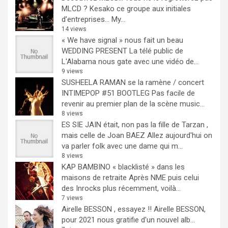
MLCD ? Kesako ce groupe aux initiales
d’entreprises… My...
14 views
« We have signal » nous fait un beau
WEDDING PRESENT
La télé public de
L'Alabama nous gate avec une vidéo de...
9 views
SUSHEELA RAMAN se la ramène / concert
INTIMEPOP #51 BOOTLEG
Pas facile de
revenir au premier plan de la scène music...
8 views
ES SIE JAIN était, non pas la fille de Tarzan ,
mais celle de Joan BAEZ
Allez aujourd'hui on
va parler folk avec une dame qui m...
8 views
KAP BAMBINO « blacklisté » dans les
maisons de retraite
Après NME puis celui
des Inrocks plus récemment, voilà...
7 views
Airelle BESSON , essayez !!
Airelle BESSON,
pour 2021 nous gratifie d'un nouvel alb...