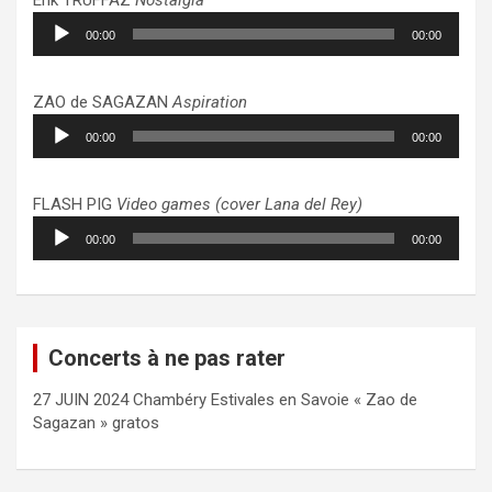
Lecteur
00:00
00:00
audio
ZAO de SAGAZAN
Aspiration
Lecteur
00:00
00:00
audio
FLASH PIG
Video games (cover Lana del Rey)
Lecteur
00:00
00:00
audio
Concerts à ne pas rater
27 JUIN 2024 Chambéry Estivales en Savoie « Zao de
Sagazan » gratos