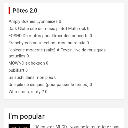
Pôtes 2.0
Amply
Scènes Lyonnaises 0
Dark Globe
site de music plutôt Mathrock 0
EOSHD
Du matos pour filmer des concerts 0
Frenchytech
actu techno…mon autre site 0
l'epicerie moderne (salle)
A Feyzin, live de musiques
actuelles 0
MOWNO ex bokson
0
publikart
0
un sushi dans mon pieu
0
Une pile de disques (pour passer le temps)
0
Who cares, really ?
0
I'm popular
Découvrez MLCD… vous ne le regretterez pas