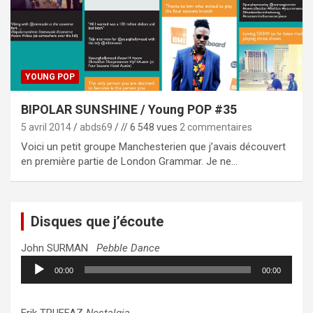
YOUNG POP
BIPOLAR SUNSHINE / Young POP #35
5 avril 2014
abds69
// 6 548 vues
2 commentaires
Voici un petit groupe Manchesterien que j’avais découvert
en première partie de London Grammar. Je ne…
Disques que j’écoute
John SURMAN
Pebble Dance
Lecteur
00:00
00:00
audio
Erik TRUFFAZ
Nostalgia