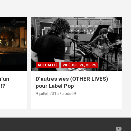
ACTUALITÉ
VIDÉOS LIVE, CLIPS
u’un
D’autres vies (OTHER LIVES)
!?
pour Label Pop
9 juillet 2015
abds69