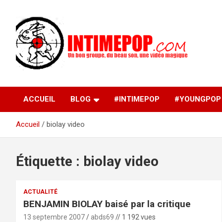
Aller
au
contenu
Un blog avec des sessions live filmées de concerts de
intimepop.com
musiques actuelles pop rock, post-rock, indé sur Lyon. rock po
concert lyon
ACCUEIL
BLOG
#INTIMEPOP
#YOUNGPOP
Accueil
biolay video
Étiquette :
biolay video
ACTUALITÉ
BENJAMIN BIOLAY baisé par la critique
13 septembre 2007
abds69
// 1 192 vues