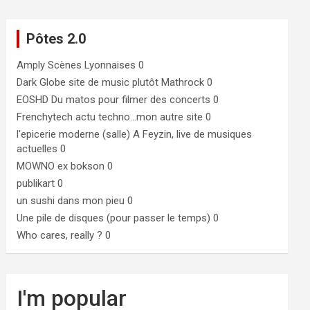
Pôtes 2.0
Amply
Scènes Lyonnaises 0
Dark Globe
site de music plutôt Mathrock 0
EOSHD
Du matos pour filmer des concerts 0
Frenchytech
actu techno…mon autre site 0
l'epicerie moderne (salle)
A Feyzin, live de musiques
actuelles 0
MOWNO ex bokson
0
publikart
0
un sushi dans mon pieu
0
Une pile de disques (pour passer le temps)
0
Who cares, really ?
0
I'm popular