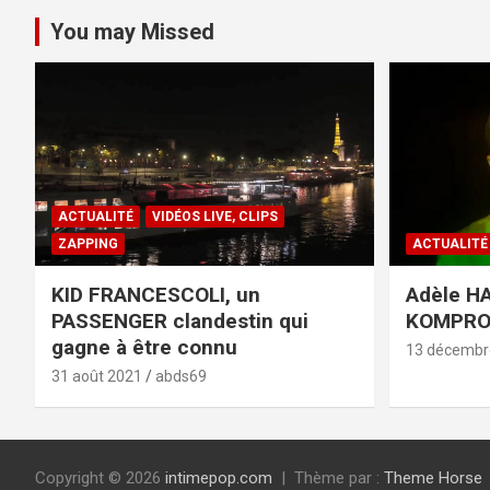
You may Missed
ACTUALITÉ
VIDÉOS LIVE, CLIPS
ZAPPING
ACTUALITÉ
KID FRANCESCOLI, un
Adèle HA
PASSENGER clandestin qui
KOMPR
gagne à être connu
13 décembr
31 août 2021
abds69
Copyright © 2026
intimepop.com
Thème par :
Theme Horse