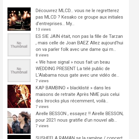
Découvrez MLCD… vous ne le regretterez
pas
MLCD ? Kesako ce groupe aux initiales
d’entreprises… My...
13 views
ES SIE JAIN était, non pas la fille de Tarzan
, mais celle de Joan BAEZ
Allez aujourd'hui
on va parler folk avec une dame qui m...
8 views
« We have signal » nous fait un beau
WEDDING PRESENT
La télé public de
L'Alabama nous gate avec une vidéo de...
7 views
KAP BAMBINO « blacklisté » dans les
maisons de retraite
Après NME puis celui
des Inrocks plus récemment, voilà...
7 views
Airelle BESSON , essayez !!
Airelle BESSON,
pour 2021 nous gratifie d'un nouvel alb...
7 views
SUSHEELA RAMAN se la ramène / concert