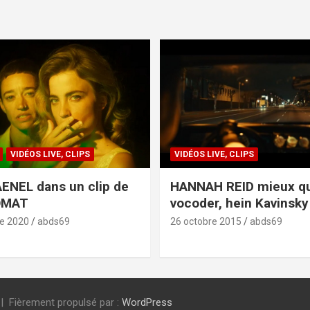
VIDÉOS LIVE, CLIPS
VIDÉOS LIVE, CLIPS
ENEL dans un clip de
HANNAH REID mieux q
OMAT
vocoder, hein Kavinsky 
e 2020
abds69
26 octobre 2015
abds69
Fièrement propulsé par :
WordPress