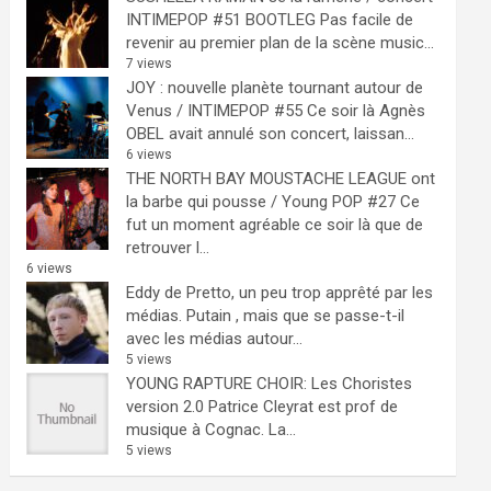
INTIMEPOP #51 BOOTLEG
Pas facile de
revenir au premier plan de la scène music...
7 views
JOY : nouvelle planète tournant autour de
Venus / INTIMEPOP #55
Ce soir là Agnès
OBEL avait annulé son concert, laissan...
6 views
THE NORTH BAY MOUSTACHE LEAGUE ont
la barbe qui pousse / Young POP #27
Ce
fut un moment agréable ce soir là que de
retrouver l...
6 views
Eddy de Pretto, un peu trop apprêté par les
médias.
Putain , mais que se passe-t-il
avec les médias autour...
5 views
YOUNG RAPTURE CHOIR: Les Choristes
version 2.0
Patrice Cleyrat est prof de
musique à Cognac. La...
5 views