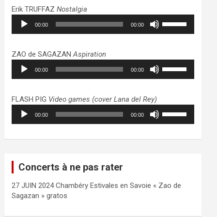
haut/bas
Erik TRUFFAZ
Nostalgia
pour
Lecteur
Utilisez
augmenter
00:00
00:00
audio
les
ou
flèches
diminuer
haut/bas
ZAO de SAGAZAN
Aspiration
le
pour
Lecteur
Utilisez
volume.
augmenter
00:00
00:00
audio
les
ou
flèches
diminuer
haut/bas
FLASH PIG
Video games (cover Lana del Rey)
le
pour
Lecteur
Utilisez
volume.
augmenter
00:00
00:00
audio
les
ou
flèches
diminuer
haut/bas
le
pour
volume.
augmenter
Concerts à ne pas rater
ou
diminuer
27 JUIN 2024 Chambéry Estivales en Savoie « Zao de
le
Sagazan » gratos
volume.