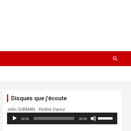
Disques que j’écoute
John SURMAN
Pebble Dance
Lecteur
Utilisez
00:00
00:00
audio
les
flèches