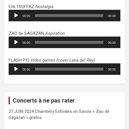
Erik TRUFFAZ
Nostalgia
Lecteur
00:00
00:00
audio
ZAO de SAGAZAN
Aspiration
Lecteur
00:00
00:00
audio
FLASH PIG
Video games (cover Lana del Rey)
Lecteur
00:00
00:00
audio
Concerts à ne pas rater
27 JUIN 2024 Chambéry Estivales en Savoie « Zao de
Sagazan » gratos