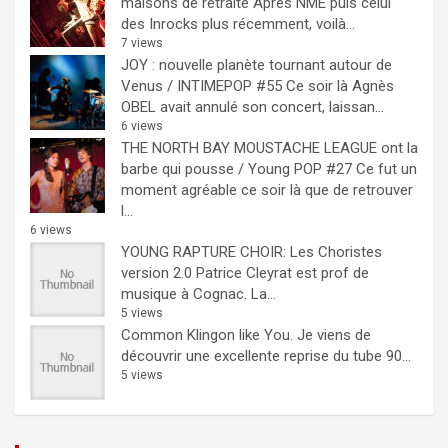
maisons de retraite
Après NME puis celui
des Inrocks plus récemment, voilà...
7 views
JOY : nouvelle planète tournant autour de
Venus / INTIMEPOP #55
Ce soir là Agnès
OBEL avait annulé son concert, laissan...
6 views
THE NORTH BAY MOUSTACHE LEAGUE ont la
barbe qui pousse / Young POP #27
Ce fut un
moment agréable ce soir là que de retrouver
l...
6 views
YOUNG RAPTURE CHOIR: Les Choristes
version 2.0
Patrice Cleyrat est prof de
musique à Cognac. La...
5 views
Common Klingon like You.
Je viens de
découvrir une excellente reprise du tube 90...
5 views