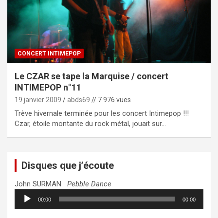
CONCERT INTIMEPOP
Le CZAR se tape la Marquise / concert
INTIMEPOP n°11
19 janvier 2009
abds69
// 7 976 vues
Trève hivernale terminée pour les concert Intimepop !!!
Czar, étoile montante du rock métal, jouait sur…
Disques que j’écoute
John SURMAN
Pebble Dance
Lecteur
00:00
00:00
audio