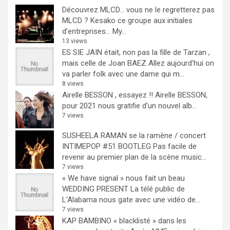
Découvrez MLCD… vous ne le regretterez pas
MLCD ? Kesako ce groupe aux initiales
d’entreprises… My...
13 views
ES SIE JAIN était, non pas la fille de Tarzan ,
mais celle de Joan BAEZ
Allez aujourd'hui on
va parler folk avec une dame qui m...
8 views
Airelle BESSON , essayez !!
Airelle BESSON,
pour 2021 nous gratifie d'un nouvel alb...
7 views
SUSHEELA RAMAN se la ramène / concert
INTIMEPOP #51 BOOTLEG
Pas facile de
revenir au premier plan de la scène music...
7 views
« We have signal » nous fait un beau
WEDDING PRESENT
La télé public de
L'Alabama nous gate avec une vidéo de...
7 views
KAP BAMBINO « blacklisté » dans les