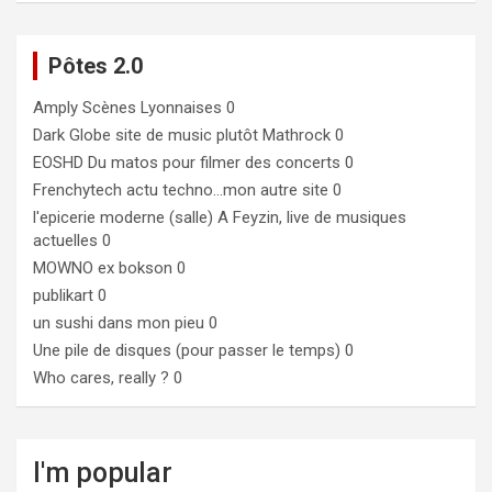
Pôtes 2.0
Amply
Scènes Lyonnaises 0
Dark Globe
site de music plutôt Mathrock 0
EOSHD
Du matos pour filmer des concerts 0
Frenchytech
actu techno…mon autre site 0
l'epicerie moderne (salle)
A Feyzin, live de musiques
actuelles 0
MOWNO ex bokson
0
publikart
0
un sushi dans mon pieu
0
Une pile de disques (pour passer le temps)
0
Who cares, really ?
0
I'm popular