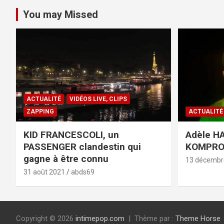
You may Missed
ACTUALITÉ
VIDÉOS LIVE, CLIPS
ZAPPING
ACTUALITÉ
KID FRANCESCOLI, un
Adèle HA
PASSENGER clandestin qui
KOMPR
gagne à être connu
13 décembr
31 août 2021
abds69
Copyright © 2026
intimepop.com
Thème par :
Theme Horse