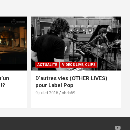
ACTUALITÉ
VIDÉOS LIVE, CLIPS
u’un
D’autres vies (OTHER LIVES)
!?
pour Label Pop
9 juillet 2015
abds69