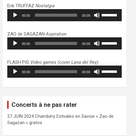
haut/bas
Erik TRUFFAZ
Nostalgia
pour
Lecteur
Utilisez
augmenter
00:00
00:00
audio
les
ou
flèches
diminuer
haut/bas
ZAO de SAGAZAN
Aspiration
le
pour
Lecteur
Utilisez
volume.
augmenter
00:00
00:00
audio
les
ou
flèches
diminuer
haut/bas
FLASH PIG
Video games (cover Lana del Rey)
le
pour
Lecteur
Utilisez
volume.
augmenter
00:00
00:00
audio
les
ou
flèches
diminuer
haut/bas
le
pour
volume.
augmenter
Concerts à ne pas rater
ou
diminuer
27 JUIN 2024 Chambéry Estivales en Savoie « Zao de
le
Sagazan » gratos
volume.