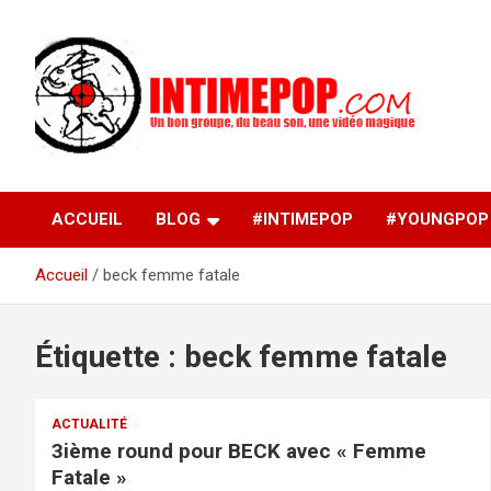
Aller
au
contenu
Un blog avec des sessions live filmées de concerts de
intimepop.com
musiques actuelles pop rock, post-rock, indé sur Lyon. rock po
concert lyon
ACCUEIL
BLOG
#INTIMEPOP
#YOUNGPOP
Accueil
beck femme fatale
Étiquette :
beck femme fatale
ACTUALITÉ
3ième round pour BECK avec « Femme
Fatale »