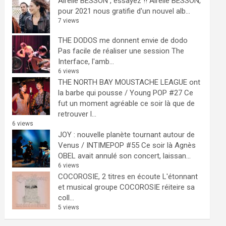
Airelle BESSON , essayez !!
Airelle BESSON,
pour 2021 nous gratifie d'un nouvel alb...
7 views
THE DODOS me donnent envie de dodo
Pas facile de réaliser une session The
Interface, l'amb...
6 views
THE NORTH BAY MOUSTACHE LEAGUE ont
la barbe qui pousse / Young POP #27
Ce
fut un moment agréable ce soir là que de
retrouver l...
6 views
JOY : nouvelle planète tournant autour de
Venus / INTIMEPOP #55
Ce soir là Agnès
OBEL avait annulé son concert, laissan...
6 views
COCOROSIE, 2 titres en écoute
L'étonnant
et musical groupe COCOROSIE réiteire sa
coll...
5 views