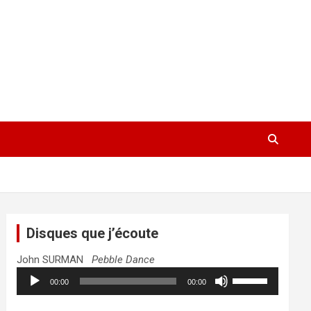
Disques que j’écoute
John SURMAN
Pebble Dance
Lecteur
Utilisez
00:00
00:00
audio
les
flèches