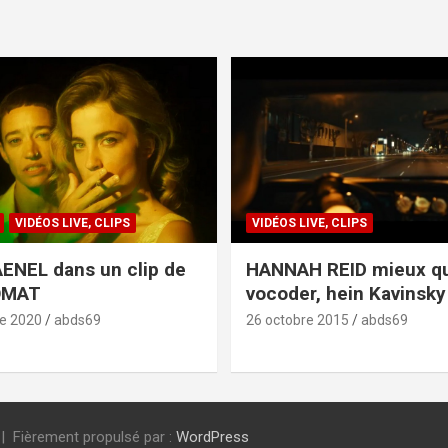
VIDÉOS LIVE, CLIPS
VIDÉOS LIVE, CLIPS
ENEL dans un clip de
HANNAH REID mieux q
OMAT
vocoder, hein Kavinsky 
e 2020
abds69
26 octobre 2015
abds69
Fièrement propulsé par :
WordPress