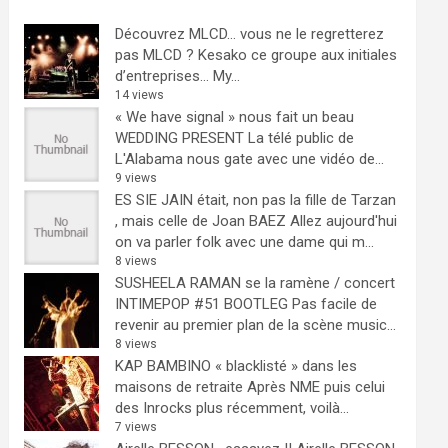
Découvrez MLCD… vous ne le regretterez
pas
MLCD ? Kesako ce groupe aux initiales
d’entreprises… My...
14 views
« We have signal » nous fait un beau
WEDDING PRESENT
La télé public de
L'Alabama nous gate avec une vidéo de...
9 views
ES SIE JAIN était, non pas la fille de Tarzan
, mais celle de Joan BAEZ
Allez aujourd'hui
on va parler folk avec une dame qui m...
8 views
SUSHEELA RAMAN se la ramène / concert
INTIMEPOP #51 BOOTLEG
Pas facile de
revenir au premier plan de la scène music...
8 views
KAP BAMBINO « blacklisté » dans les
maisons de retraite
Après NME puis celui
des Inrocks plus récemment, voilà...
7 views