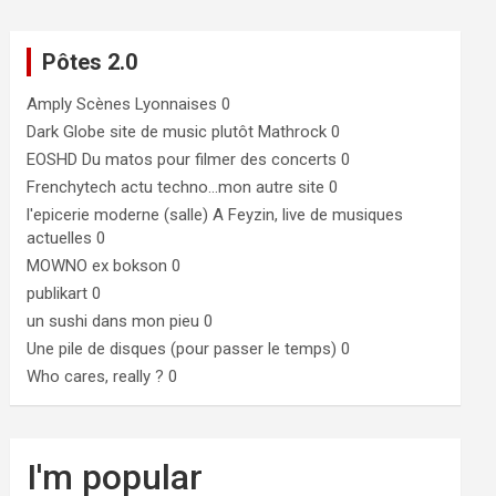
Pôtes 2.0
Amply
Scènes Lyonnaises 0
Dark Globe
site de music plutôt Mathrock 0
EOSHD
Du matos pour filmer des concerts 0
Frenchytech
actu techno…mon autre site 0
l'epicerie moderne (salle)
A Feyzin, live de musiques
actuelles 0
MOWNO ex bokson
0
publikart
0
un sushi dans mon pieu
0
Une pile de disques (pour passer le temps)
0
Who cares, really ?
0
I'm popular