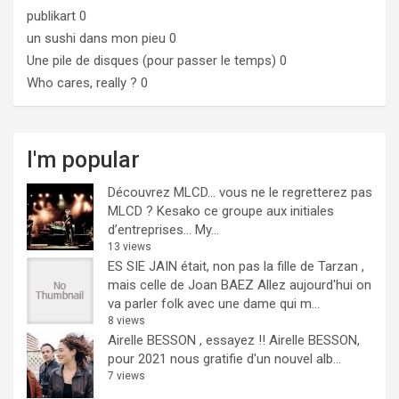
publikart
0
un sushi dans mon pieu
0
Une pile de disques (pour passer le temps)
0
Who cares, really ?
0
I'm popular
Découvrez MLCD… vous ne le regretterez pas
MLCD ? Kesako ce groupe aux initiales
d’entreprises… My...
13 views
ES SIE JAIN était, non pas la fille de Tarzan ,
mais celle de Joan BAEZ
Allez aujourd'hui on
va parler folk avec une dame qui m...
8 views
Airelle BESSON , essayez !!
Airelle BESSON,
pour 2021 nous gratifie d'un nouvel alb...
7 views