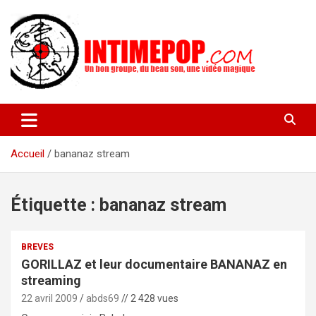
Aller
au
contenu
Un blog avec des sessions live filmées de concerts de musiques
intimepop.com
actuelles pop rock, post-rock, indé sur Lyon. rock pop concert
lyon
Accueil
bananaz stream
Étiquette :
bananaz stream
BREVES
GORILLAZ et leur documentaire BANANAZ en
streaming
22 avril 2009
abds69
// 2 428 vues