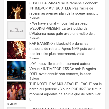
SUSHEELA RAMAN se la ramène / concert
INTIMEPOP #51 BOOTLEG
Pas facile de
revenir au premier plan de la scène music...
7 views
« We have signal » nous fait un beau
WEDDING PRESENT
La télé public de
L'Alabama nous gate avec une vidéo de...
7 views
KAP BAMBINO « blacklisté » dans les
maisons de retraite
Après NME puis celui
des Inrocks plus récemment, voilà...
7 views
JOY : nouvelle planète tournant autour de
Venus / INTIMEPOP #55
Ce soir là Agnès
OBEL avait annulé son concert, laissan...
6 views
THE NORTH BAY MOUSTACHE LEAGUE ont la
barbe qui pousse / Young POP #27
Ce fut un
moment agréable ce soir là que de retrouver
l...
6 views