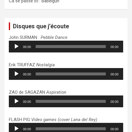
Ca se passe ici : Babelgun
Disques que j’écoute
John SURMAN
Pebble Dance
Lecteur
00:00
00:00
audio
Erik TRUFFAZ
Nostalgia
Lecteur
00:00
00:00
audio
ZAO de SAGAZAN
Aspiration
Lecteur
00:00
00:00
audio
FLASH PIG
Video games (cover Lana del Rey)
Lecteur
00:00
00:00
audio