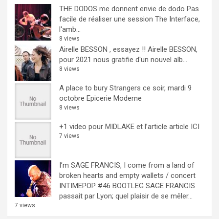
THE DODOS me donnent envie de dodo
Pas
facile de réaliser une session The Interface,
l'amb...
8 views
Airelle BESSON , essayez !!
Airelle BESSON,
pour 2021 nous gratifie d'un nouvel alb...
8 views
A place to bury Strangers ce soir, mardi 9
octobre Epicerie Moderne
8 views
+1 video pour MIDLAKE et l’article
article ICI
7 views
I’m SAGE FRANCIS, I come from a land of
broken hearts and empty wallets / concert
INTIMEPOP #46 BOOTLEG
SAGE FRANCIS
passait par Lyon; quel plaisir de se mêler...
7 views