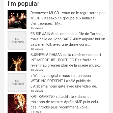
I'm popular
Découvrez MLCD… vous ne le regretterez pas
MLCD ? Kesako ce groupe aux initiales
d’entreprises… My...
15 views
ES SIE JAIN était, non pas la fille de Tarzan ,
mais celle de Joan BAEZ
Allez aujourd'hui on
va parler folk avec une dame qui m...
10 views
SUSHEELA RAMAN se la ramène / concert
INTIMEPOP #51 BOOTLEG
Pas facile de
revenir au premier plan de la scène music...
10 views
« We have signal » nous fait un beau
WEDDING PRESENT
La télé public de
L'Alabama nous gate avec une vidéo de...
10 views
KAP BAMBINO « blacklisté » dans les
maisons de retraite
Après NME puis celui
des Inrocks plus récemment, voilà...
8 views