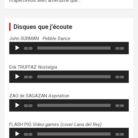
m’apercevois avec amertume que…
Disques que j’écoute
John SURMAN
Pebble Dance
Lecteur
00:00
00:00
audio
Erik TRUFFAZ
Nostalgia
Lecteur
00:00
00:00
audio
ZAO de SAGAZAN
Aspiration
Lecteur
00:00
00:00
audio
FLASH PIG
Video games (cover Lana del Rey)
Lecteur
00:00
00:00
audio