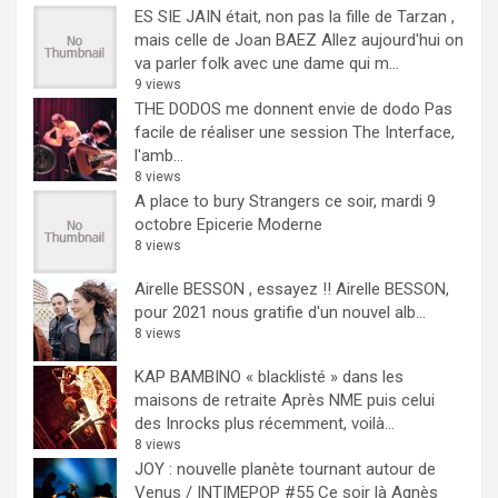
ES SIE JAIN était, non pas la fille de Tarzan ,
mais celle de Joan BAEZ
Allez aujourd'hui on
va parler folk avec une dame qui m...
9 views
THE DODOS me donnent envie de dodo
Pas
facile de réaliser une session The Interface,
l'amb...
8 views
A place to bury Strangers ce soir, mardi 9
octobre Epicerie Moderne
8 views
Airelle BESSON , essayez !!
Airelle BESSON,
pour 2021 nous gratifie d'un nouvel alb...
8 views
KAP BAMBINO « blacklisté » dans les
maisons de retraite
Après NME puis celui
des Inrocks plus récemment, voilà...
8 views
JOY : nouvelle planète tournant autour de
Venus / INTIMEPOP #55
Ce soir là Agnès