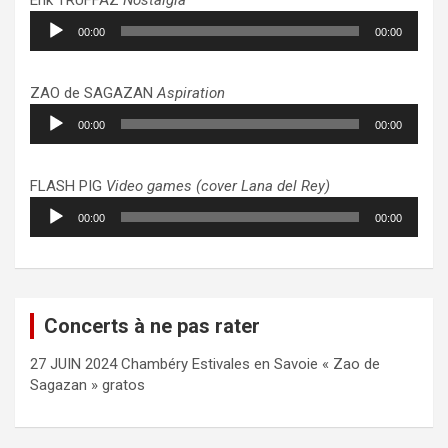
Lecteur
00:00
00:00
audio
ZAO de SAGAZAN
Aspiration
Lecteur
00:00
00:00
audio
FLASH PIG
Video games (cover Lana del Rey)
Lecteur
00:00
00:00
audio
Concerts à ne pas rater
27 JUIN 2024 Chambéry Estivales en Savoie « Zao de
Sagazan » gratos