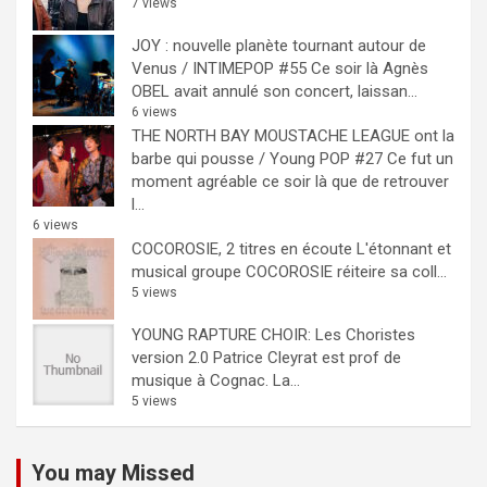
7 views
JOY : nouvelle planète tournant autour de
Venus / INTIMEPOP #55
Ce soir là Agnès
OBEL avait annulé son concert, laissan...
6 views
THE NORTH BAY MOUSTACHE LEAGUE ont la
barbe qui pousse / Young POP #27
Ce fut un
moment agréable ce soir là que de retrouver
l...
6 views
COCOROSIE, 2 titres en écoute
L'étonnant et
musical groupe COCOROSIE réiteire sa coll...
5 views
YOUNG RAPTURE CHOIR: Les Choristes
version 2.0
Patrice Cleyrat est prof de
musique à Cognac. La...
5 views
You may Missed