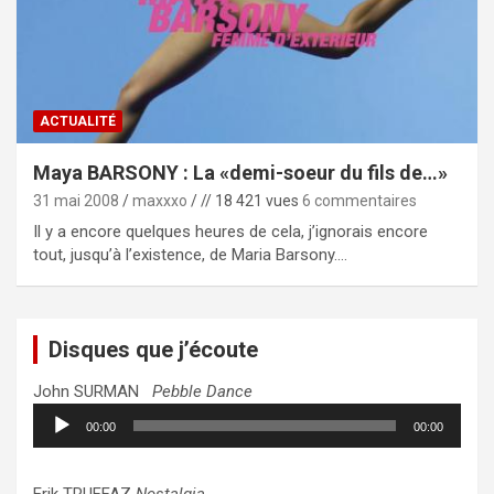
ACTUALITÉ
Maya BARSONY : La «demi-soeur du fils de…»
31 mai 2008
maxxxo
// 18 421 vues
6 commentaires
Il y a encore quelques heures de cela, j’ignorais encore
tout, jusqu’à l’existence, de Maria Barsony.…
Disques que j’écoute
John SURMAN
Pebble Dance
Lecteur
00:00
00:00
audio
Erik TRUFFAZ
Nostalgia