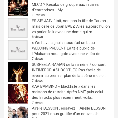
MLCD ? Kesako ce groupe aux initiales
d’entreprises… My...
13 views
ES SIE JAIN était, non pas la fille de Tarzan ,
mais celle de Joan BAEZ
Allez aujourd'hui on
va parler folk avec une dame qui m...
8 views
« We have signal » nous fait un beau
WEDDING PRESENT
La télé public de
L'Alabama nous gate avec une vidéo de...
7 views
SUSHEELA RAMAN se la ramène / concert
INTIMEPOP #51 BOOTLEG
Pas facile de
revenir au premier plan de la scène music...
7 views
KAP BAMBINO « blacklisté » dans les
maisons de retraite
Après NME puis celui
des Inrocks plus récemment, voilà...
7 views
Airelle BESSON , essayez !!
Airelle BESSON,
pour 2021 nous gratifie d'un nouvel alb...