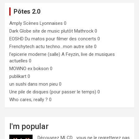
Pôtes 2.0
Amply
Scènes Lyonnaises 0
Dark Globe
site de music plutôt Mathrock 0
EOSHD
Du matos pour filmer des concerts 0
Frenchytech
actu techno…mon autre site 0
l'epicerie moderne (salle)
A Feyzin, live de musiques
actuelles 0
MOWNO ex bokson
0
publikart
0
un sushi dans mon pieu
0
Une pile de disques (pour passer le temps)
0
Who cares, really ?
0
I'm popular
Découvrez MLCD… vous ne le regretterez pas