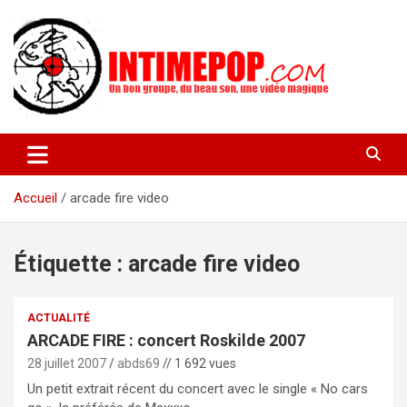
Aller
au
contenu
Un blog avec des sessions live filmées de concerts de musiques
intimepop.com
actuelles pop rock, post-rock, indé sur Lyon. rock pop concert
lyon
Accueil
arcade fire video
Étiquette :
arcade fire video
ACTUALITÉ
ARCADE FIRE : concert Roskilde 2007
28 juillet 2007
abds69
// 1 692 vues
Un petit extrait récent du concert avec le single « No cars