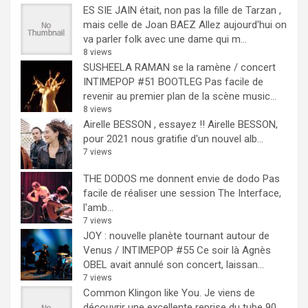
ES SIE JAIN était, non pas la fille de Tarzan ,
mais celle de Joan BAEZ
Allez aujourd'hui on
va parler folk avec une dame qui m...
8 views
SUSHEELA RAMAN se la ramène / concert
INTIMEPOP #51 BOOTLEG
Pas facile de
revenir au premier plan de la scène music...
8 views
Airelle BESSON , essayez !!
Airelle BESSON,
pour 2021 nous gratifie d'un nouvel alb...
7 views
THE DODOS me donnent envie de dodo
Pas
facile de réaliser une session The Interface,
l'amb...
7 views
JOY : nouvelle planète tournant autour de
Venus / INTIMEPOP #55
Ce soir là Agnès
OBEL avait annulé son concert, laissan...
7 views
Common Klingon like You.
Je viens de
découvrir une excellente reprise du tube 90...