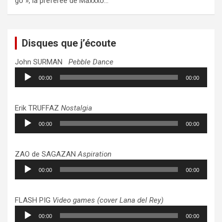
go », la préférée de Maxxxo…
Disques que j’écoute
John SURMAN
Pebble Dance
Lecteur
00:00
00:00
audio
Erik TRUFFAZ
Nostalgia
Lecteur
00:00
00:00
audio
ZAO de SAGAZAN
Aspiration
Lecteur
00:00
00:00
audio
FLASH PIG
Video games (cover Lana del Rey)
Lecteur
00:00
00:00
audio