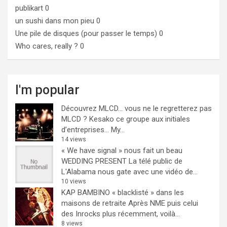
publikart
0
un sushi dans mon pieu
0
Une pile de disques (pour passer le temps)
0
Who cares, really ?
0
I'm popular
Découvrez MLCD… vous ne le regretterez pas
MLCD ? Kesako ce groupe aux initiales
d’entreprises… My...
14 views
« We have signal » nous fait un beau
WEDDING PRESENT
La télé public de
L'Alabama nous gate avec une vidéo de...
10 views
KAP BAMBINO « blacklisté » dans les
maisons de retraite
Après NME puis celui
des Inrocks plus récemment, voilà...
8 views