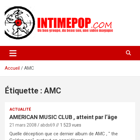
Aller
au
contenu
Un blog avec des sessions live filmées de concerts de musiques
intimepop.com
actuelles pop rock, post-rock, indé sur Lyon. rock pop concert
lyon
Accueil
AMC
Étiquette :
AMC
ACTUALITÉ
AMERICAN MUSIC CLUB , atteint par l’âge
21 mars 2008
abds69
// 1 523 vues
Quelle déception que ce dernier album de AMC , " the