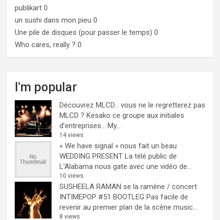
publikart
0
un sushi dans mon pieu
0
Une pile de disques (pour passer le temps)
0
Who cares, really ?
0
I'm popular
Découvrez MLCD… vous ne le regretterez pas
MLCD ? Kesako ce groupe aux initiales
d’entreprises… My...
14 views
« We have signal » nous fait un beau
WEDDING PRESENT
La télé public de
L'Alabama nous gate avec une vidéo de...
10 views
SUSHEELA RAMAN se la ramène / concert
INTIMEPOP #51 BOOTLEG
Pas facile de
revenir au premier plan de la scène music...
8 views