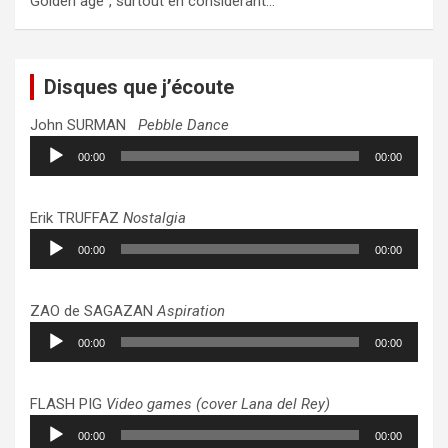
Golden age", surtout en considérant…
Disques que j’écoute
John SURMAN
Pebble Dance
Lecteur
00:00
00:00
audio
Erik TRUFFAZ
Nostalgia
Lecteur
00:00
00:00
audio
ZAO de SAGAZAN
Aspiration
Lecteur
00:00
00:00
audio
FLASH PIG
Video games (cover Lana del Rey)
Lecteur
00:00
00:00
audio