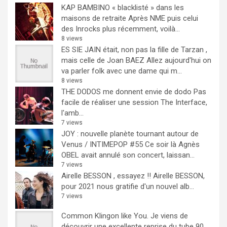
KAP BAMBINO « blacklisté » dans les
maisons de retraite
Après NME puis celui
des Inrocks plus récemment, voilà...
8 views
ES SIE JAIN était, non pas la fille de Tarzan ,
mais celle de Joan BAEZ
Allez aujourd'hui on
va parler folk avec une dame qui m...
8 views
THE DODOS me donnent envie de dodo
Pas
facile de réaliser une session The Interface,
l'amb...
7 views
JOY : nouvelle planète tournant autour de
Venus / INTIMEPOP #55
Ce soir là Agnès
OBEL avait annulé son concert, laissan...
7 views
Airelle BESSON , essayez !!
Airelle BESSON,
pour 2021 nous gratifie d'un nouvel alb...
7 views
Common Klingon like You.
Je viens de
découvrir une excellente reprise du tube 90...