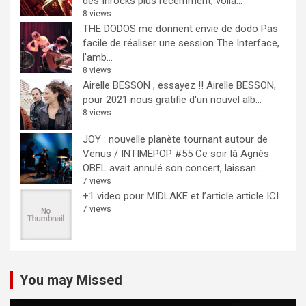
des Inrocks plus récemment, voilà...
8 views
THE DODOS me donnent envie de dodo
Pas
facile de réaliser une session The Interface,
l'amb...
8 views
Airelle BESSON , essayez !!
Airelle BESSON,
pour 2021 nous gratifie d'un nouvel alb...
8 views
JOY : nouvelle planète tournant autour de
Venus / INTIMEPOP #55
Ce soir là Agnès
OBEL avait annulé son concert, laissan...
7 views
+1 video pour MIDLAKE et l’article
article ICI
7 views
You may Missed