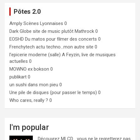
Pôtes 2.0
Amply
Scènes Lyonnaises 0
Dark Globe
site de music plutôt Mathrock 0
EOSHD
Du matos pour filmer des concerts 0
Frenchytech
actu techno…mon autre site 0
l'epicerie moderne (salle)
A Feyzin, live de musiques
actuelles 0
MOWNO ex bokson
0
publikart
0
un sushi dans mon pieu
0
Une pile de disques (pour passer le temps)
0
Who cares, really ?
0
I'm popular
Découvrez MLCD… vous ne le regretterez pas