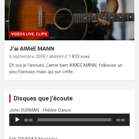
VIDÉOS LIVE, CLIPS
J’ai AIMéE MANN
6 septembre 2008
abds69
// 1 833 vues
Eh oui je l’avoues, j’aime bien AIMEE MANN, folkeuse un
peu foireuse mais qui sur cette…
Disques que j’écoute
John SURMAN
Pebble Dance
Lecteur
00:00
00:00
audio
Erik TRUFFAZ
Nostalgia