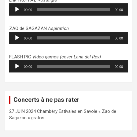
Lecteur
00:00
00:00
audio
ZAO de SAGAZAN
Aspiration
Lecteur
00:00
00:00
audio
FLASH PIG
Video games (cover Lana del Rey)
Lecteur
00:00
00:00
audio
Concerts à ne pas rater
27 JUIN 2024 Chambéry Estivales en Savoie « Zao de
Sagazan » gratos