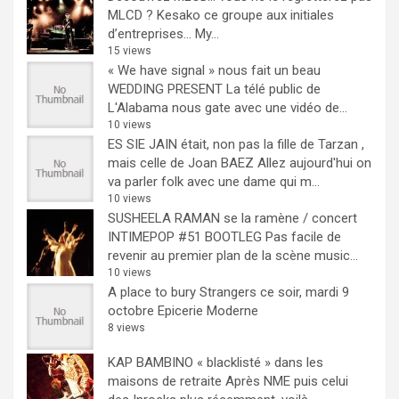
MLCD ? Kesako ce groupe aux initiales
d’entreprises… My...
15 views
« We have signal » nous fait un beau
WEDDING PRESENT
La télé public de
L'Alabama nous gate avec une vidéo de...
10 views
ES SIE JAIN était, non pas la fille de Tarzan ,
mais celle de Joan BAEZ
Allez aujourd'hui on
va parler folk avec une dame qui m...
10 views
SUSHEELA RAMAN se la ramène / concert
INTIMEPOP #51 BOOTLEG
Pas facile de
revenir au premier plan de la scène music...
10 views
A place to bury Strangers ce soir, mardi 9
octobre Epicerie Moderne
8 views
KAP BAMBINO « blacklisté » dans les
maisons de retraite
Après NME puis celui